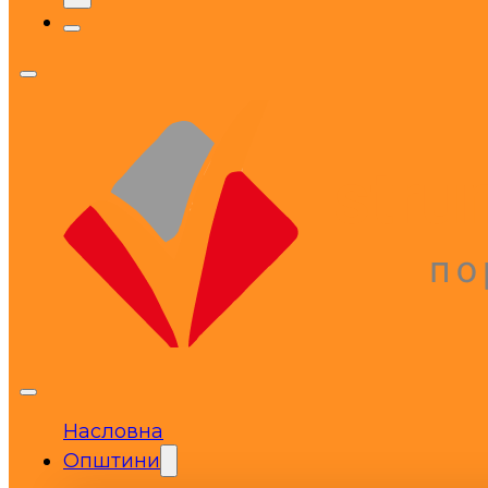
Насловна
Општини