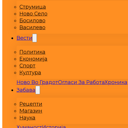
Струмица
Ново Село
Босилово
Василево
Вести
Политика
Економија
Спорт
Култура
Ново Во Градот
Огласи За Работа
Хроника
Забава
Рецепти
Магазин
Наука
Хуманост
Историја