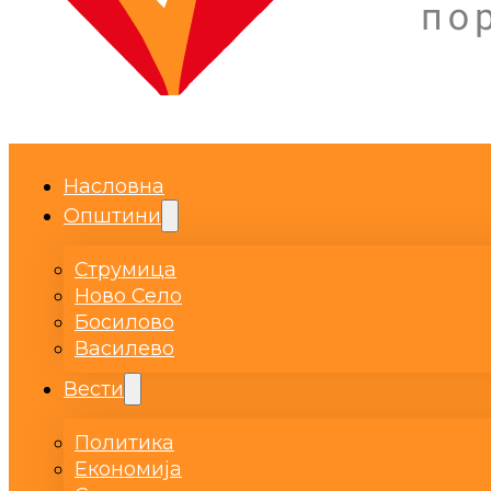
Насловна
Општини
Струмица
Ново Село
Босилово
Василево
Вести
Политика
Економија