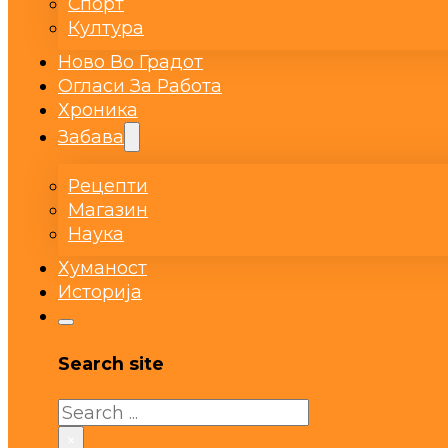
Спорт
Култура
Ново Во Градот
Огласи За Работа
Хроника
Забава
Рецепти
Магазин
Наука
Хуманост
Историја
Search site
Search
×