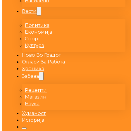
Василево
Вести
Политика
Економија
Спорт
Култура
Ново Во Градот
Огласи За Работа
Хроника
Забава
Рецепти
Магазин
Наука
Хуманост
Историја