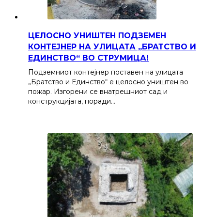
ЦЕЛОСНО УНИШТЕН ПОДЗЕМЕН
КОНТЕЈНЕР НА УЛИЦАТА „БРАТСТВО И
ЕДИНСТВО“ ВО СТРУМИЦА!
Подземниот контејнер поставен на улицата
„Братство и Единство“ е целосно уништен во
пожар. Изгорени се внатрешниот сад и
конструкцијата, поради…