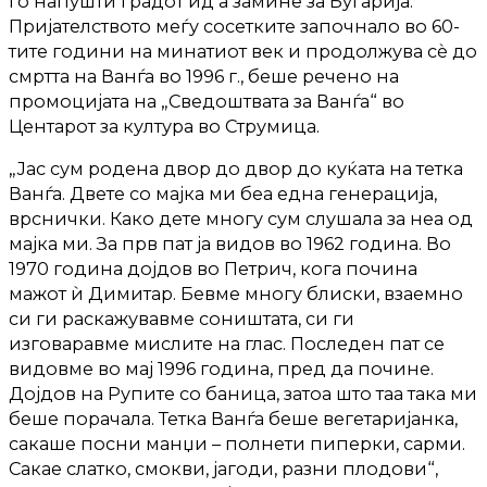
го напушти градот ид а замине за Бугарија.
Пријателството меѓу сосетките започнало во 60-
тите години на минатиот век и продолжува сѐ до
смртта на Ванѓа во 1996 г., беше речено на
промоцијата на „Сведоштвата за Ванѓа“ во
Центарот за култура во Струмица.
„Јас сум родена двор до двор до куќата на тетка
Ванѓа. Двете со мајка ми беа една генерација,
врснички. Како дете многу сум слушала за неа од
мајка ми. За прв пат ја видов во 1962 година. Во
1970 година дојдов во Петрич, кога почина
мажот ѝ Димитар. Бевме многу блиски, взаемно
си ги раскажувавме соништата, си ги
изговаравме мислите на глас. Последен пат се
видовме во мај 1996 година, пред да почине.
Дојдов на Рупите со баница, затоа што таа така ми
беше порачала. Тетка Ванѓа беше вегетаријанка,
сакаше посни манџи – полнети пиперки, сарми.
Сакае слатко, смокви, јагоди, разни плодови“,