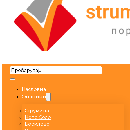
Search
Насловна
Општини
Струмица
Ново Село
Босилово