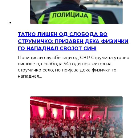
ТАТКО ЛИШЕН ОД СЛОБОДА ВО
СТРУМИЧКО: ПРИЈАВЕН ДЕКА ФИЗИЧКИ
ГО НАПАДНАЛ СВОЈОТ СИН!
Полициски службеници од СВР Струмица утрово
лишиле од слобода 54-годишен жител на
струмичко село, по пријава дека физички го
нападнал…