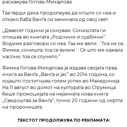
раскажува Гогова-Михајлова.
Таа тврди дека продолжува да општи со неа и
откако баба Ванѓа си заминала од овој свет.
„Дваесет години ја сонувам. Соништата ги
опишав во книгата „Роднини и судбини“.
Водиме разговори со неа. Таа ми вели: `Тоа не се,
Фимке, соништа, тоа се визии`. Сѐ што ми кажала
насоне, тоа се случило.“
Фимка Гогова-Михајлова ја издава својата прва
книга за Ванѓа „Ванѓа и јас“ во 2014 година, со
којашто постигнува голем успех во Македонија.
На 11 август во домот на културата во Струмица
беше промоцијата на нејзината нова книга
„Сведоштва за Ванѓа“, точно 20 години од смртта
на пророчицата.
ТЕКСТОТ ПРОДОЛЖУВА ПО РЕКЛАМАТА: