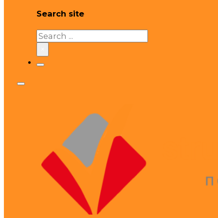
Search site
Search
×