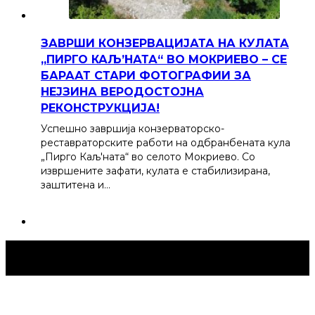
ЗАВРШИ КОНЗЕРВАЦИЈАТА НА КУЛАТА
„ПИРГО КАЉ’НАТА“ ВО МОКРИЕВО – СЕ
БАРААТ СТАРИ ФОТОГРАФИИ ЗА
НЕЈЗИНА ВЕРОДОСТОЈНА
РЕКОНСТРУКЦИЈА!
Успешно завршија конзерваторско-
реставраторските работи на одбранбената кула
„Пирго Каљ'ната“ во селото Мокриево. Со
извршените зафати, кулата е стабилизирана,
заштитена и…
Струмица Денес © 2024