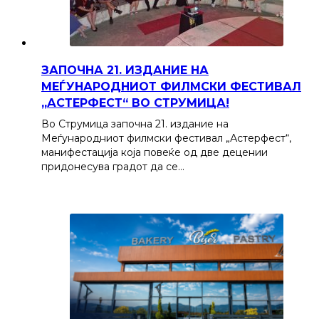
ЗАПОЧНА 21. ИЗДАНИЕ НА
МЕЃУНАРОДНИОТ ФИЛМСКИ ФЕСТИВАЛ
„АСТЕРФЕСТ“ ВО СТРУМИЦА!
Во Струмица започна 21. издание на
Меѓународниот филмски фестивал „Астерфест“,
манифестација која повеќе од две децении
придонесува градот да се…