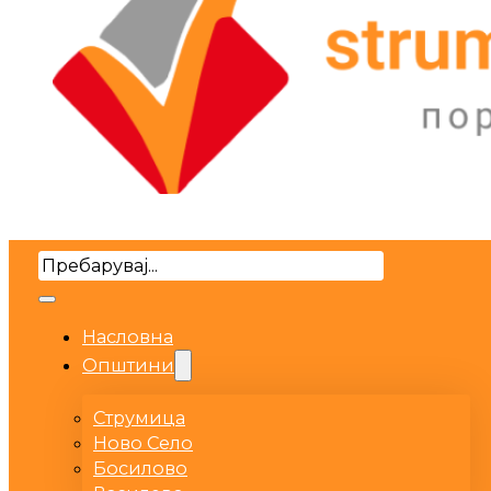
Search
Насловна
Општини
Струмица
Ново Село
Босилово