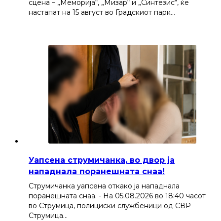
сцена – „Меморија“, „Мизар“ и „Синтезис“, ќе
настапат на 15 август во Градскиот парк…
Уапсена струмичанка, во двор ја
нападнала поранешната снаа!
Струмичанка уапсена откако ја нападнала
поранешната снаа. - На 05.08.2026 во 18:40 часот
во Струмица, полициски службеници од СВР
Струмица…