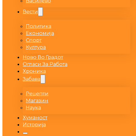
Василево
Вести
Политика
Економија
Спорт
Култура
Ново Во Градот
Огласи За Работа
Хроника
Забава
Рецепти
Магазин
Наука
Хуманост
Историја