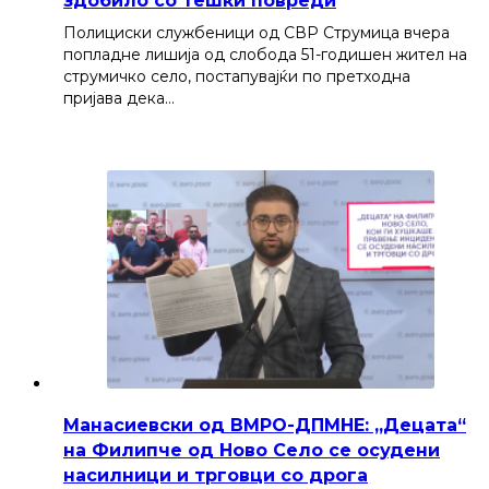
здобило со тешки повреди
Полициски службеници од СВР Струмица вчера
попладне лишија од слобода 51-годишен жител на
струмичко село, постапувајќи по претходна
пријава дека…
Манасиевски од ВМРО-ДПМНЕ: „Децата“
на Филипче од Ново Село се осудени
насилници и трговци со дрога