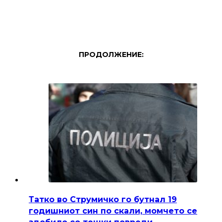
ПРОДОЛЖЕНИЕ:
Татко во Струмичко го бутнал 19
годишниот син по скали, момчето се