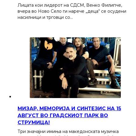
Лицата кои лидерот на СДСМ, Венко Филипче,
вчера во Ново Село ги нарече „деца“ се осудени
насилници и трговци со…
МИЗАР, МЕМОРИЈА И СИНТЕЗИС НА 15
АВГУСТ ВО ГРАДСКИОТ ПАРК ВО
СТРУМИЦА!
Три значајни имиња на македонската музичка