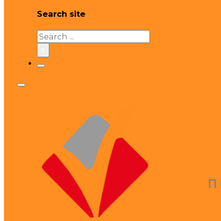
Search site
Search
×