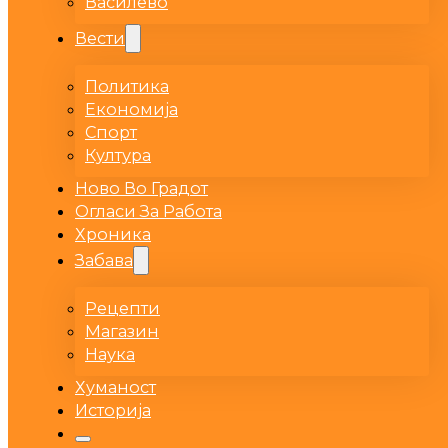
Василево
Вести
Политика
Економија
Спорт
Култура
Ново Во Градот
Огласи За Работа
Хроника
Забава
Рецепти
Магазин
Наука
Хуманост
Историја