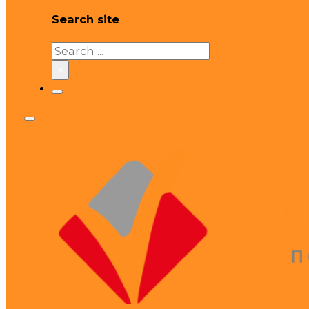
Search site
Search
×