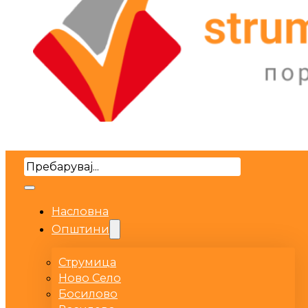
Search
Насловна
Општини
Струмица
Ново Село
Босилово