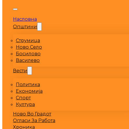
Насловна
Општини
Струмица
Ново Село
Босилово
Василево
Вести
Политика
Економија
Спорт
Култура
Ново Во Градот
Огласи За Работа
Хроника