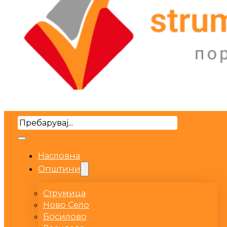
Search
Насловна
Општини
Струмица
Ново Село
Босилово