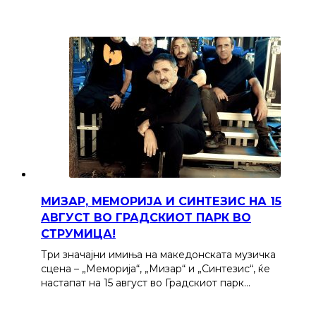
МИЗАР, МЕМОРИЈА И СИНТЕЗИС НА 15
АВГУСТ ВО ГРАДСКИОТ ПАРК ВО
СТРУМИЦА!
Три значајни имиња на македонската музичка
сцена – „Меморија“, „Мизар“ и „Синтезис“, ќе
настапат на 15 август во Градскиот парк…