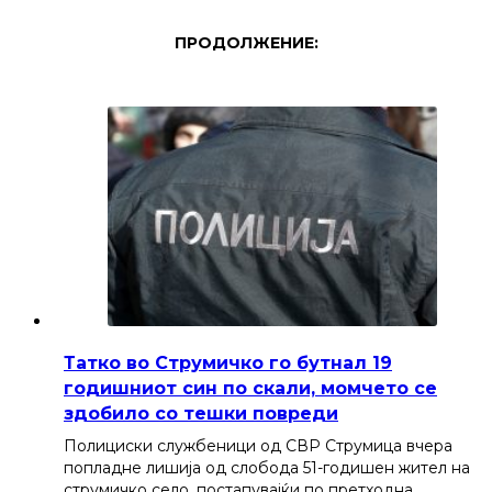
ПРОДОЛЖЕНИЕ:
Татко во Струмичко го бутнал 19
годишниот син по скали, момчето се
здобило со тешки повреди
Полициски службеници од СВР Струмица вчера
попладне лишија од слобода 51-годишен жител на
струмичко село, постапувајќи по претходна