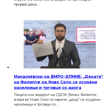
пријава дека…
Манасиевски од ВМРО-ДПМНЕ: „Децата“
на Филипче од Ново Село се осудени
насилници и трговци со дрога
Лицата кои лидерот на СДСМ, Венко Филипче,
вчера во Ново Село ги нарече „деца“ се осудени
насилници и трговци со…