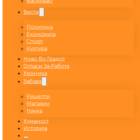
Василево
Вести
Политика
Економија
Спорт
Култура
Ново Во Градот
Огласи За Работа
Хроника
Забава
Рецепти
Магазин
Наука
Хуманост
Историја