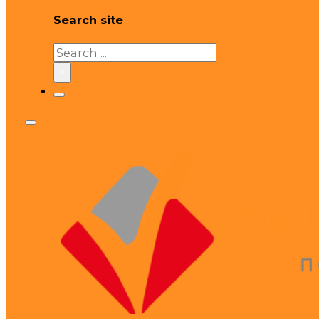
Search site
Search
×