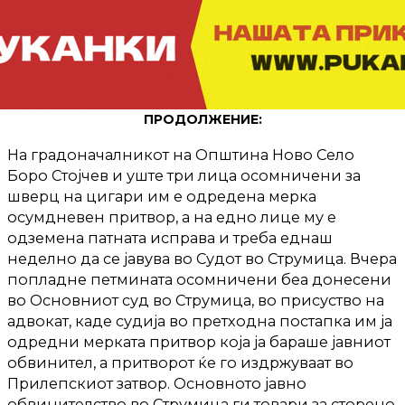
ПРОДОЛЖЕНИЕ:
На градоначалникот на Општина Ново Село
Боро Стојчев и уште три лица осомничени за
шверц на цигари им е одредена мерка
осумдневен притвор, а на едно лице му е
одземена патната исправа и треба еднаш
неделно да се јавува во Судот во Струмица. Вчера
попладне петмината осомничени беа донесени
во Основниот суд во Струмица, во присуство на
адвокат, каде судија во претходна постапка им ја
одредни мерката притвор која ја бараше јавниот
обвинител, а притворот ќе го издржуваат во
Прилепскиот затвор. Основното јавно
обвинителство во Струмица ги товари за сторено