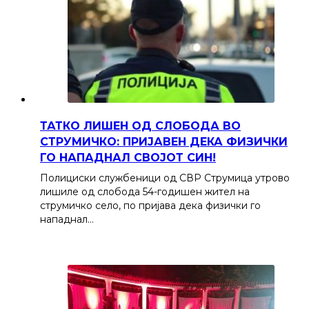
ТАТКО ЛИШЕН ОД СЛОБОДА ВО
СТРУМИЧКО: ПРИЈАВЕН ДЕКА ФИЗИЧКИ
ГО НАПАДНАЛ СВОЈОТ СИН!
Полициски службеници од СВР Струмица утрово
лишиле од слобода 54-годишен жител на
струмичко село, по пријава дека физички го
нападнал…