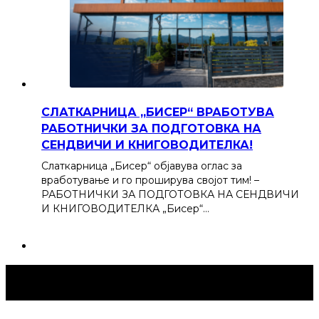
СЛАТКАРНИЦА „БИСЕР“ ВРАБОТУВА
РАБОТНИЧКИ ЗА ПОДГОТОВКА НА
СЕНДВИЧИ И КНИГОВОДИТЕЛКА!
Слаткарница „Бисер“ објавува оглас за
вработување и го проширува својот тим! –
РАБОТНИЧКИ ЗА ПОДГОТОВКА НА СЕНДВИЧИ
И КНИГОВОДИТЕЛКА „Бисер“…
Струмица Денес © 2024