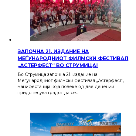
ЗАПОЧНА 21. ИЗДАНИЕ НА
МЕЃУНАРОДНИОТ ФИЛМСКИ ФЕСТИВАЛ
„АСТЕРФЕСТ“ ВО СТРУМИЦА!
Во Струмица започна 21. издание на
Меѓународниот филмски фестивал „Астерфест“,
манифестација која повеќе од две децении
придонесува градот да се…