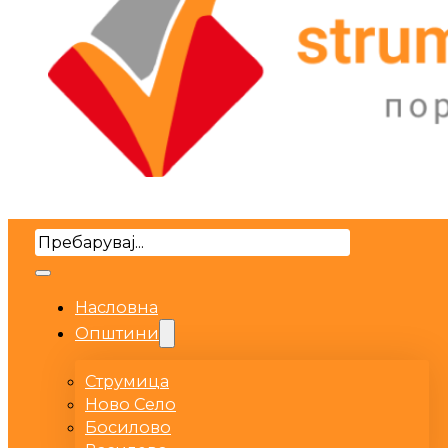
Search
Насловна
Општини
Струмица
Ново Село
Босилово