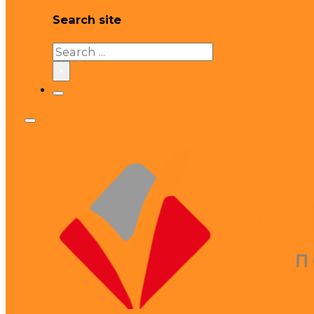
Search site
Search
×