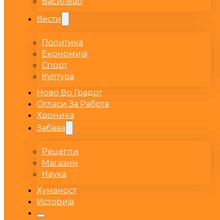
Василево
Вести
Политика
Економија
Спорт
Култура
Ново Во Градот
Огласи За Работа
Хроника
Забава
Рецепти
Магазин
Наука
Хуманост
Историја