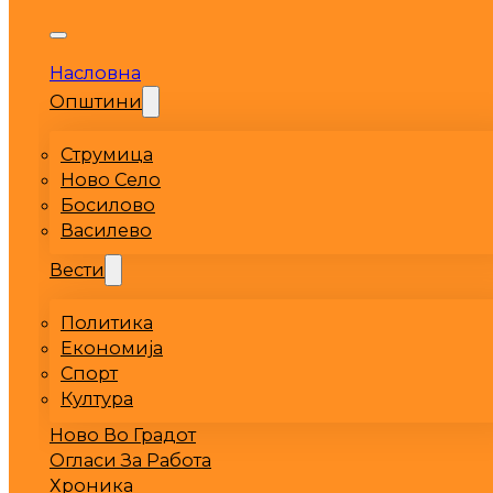
Насловна
Општини
Струмица
Ново Село
Босилово
Василево
Вести
Политика
Економија
Спорт
Култура
Ново Во Градот
Огласи За Работа
Хроника