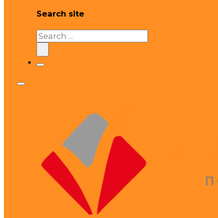
Search site
Search
×