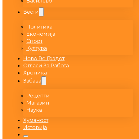
Василево
Вести
Политика
Економија
Спорт
Култура
Ново Во Градот
Огласи За Работа
Хроника
Забава
Рецепти
Магазин
Наука
Хуманост
Историја