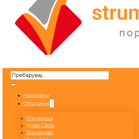
Search
Насловна
Општини
Струмица
Ново Село
Босилово