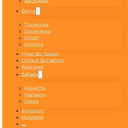
Василево
Вести
Политика
Економија
Спорт
Култура
Ново Во Градот
Огласи За Работа
Хроника
Забава
Рецепти
Магазин
Наука
Хуманост
Историја