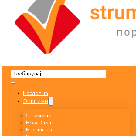
Search
Насловна
Општини
Струмица
Ново Село
Босилово