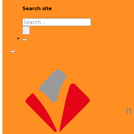
Search site
Search
×