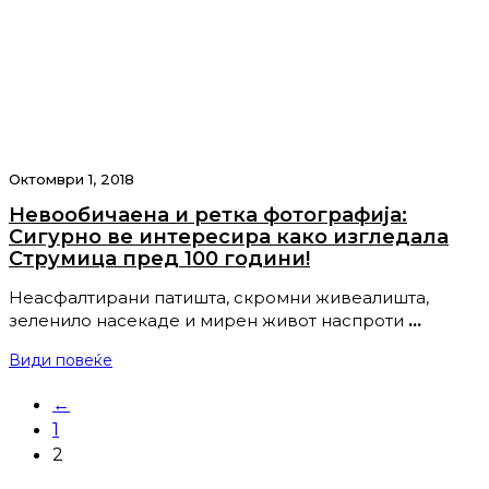
Октомври 1, 2018
Невообичаена и ретка фотографија:
Сигурно ве интересира како изгледала
Струмица пред 100 години!
Неасфалтирани патишта, скромни живеалишта,
зеленило насекаде и мирен живот наспроти
…
Види повеќе
←
1
2