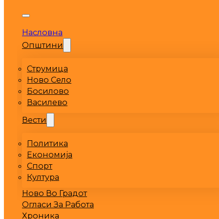
Насловна
Општини
Струмица
Ново Село
Босилово
Василево
Вести
Политика
Економија
Спорт
Култура
Ново Во Градот
Огласи За Работа
Хроника