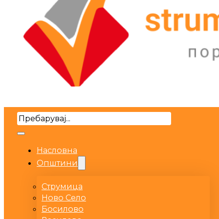
Search
Насловна
Општини
Струмица
Ново Село
Босилово