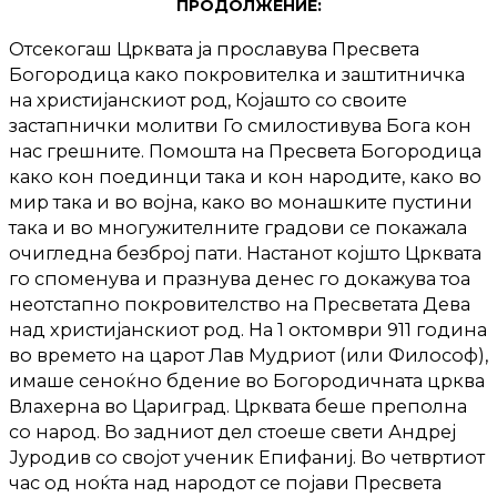
ПРОДОЛЖЕНИЕ:
Отсекогаш Црквата ја прославува Пресвета
Богородица како покровителка и заштитничка
на христијанскиот род, Којашто со своите
застапнички молитви Го смилостивува Бога кон
нас грешните. Помошта на Пресвета Богородица
како кон поединци така и кон народите, како во
мир така и во војна, како во монашките пустини
така и во многужителните градови се покажала
очигледна безброј пати. Настанот којшто Црквата
го споменува и празнува денес го докажува тоа
неотстапно покровителство на Пресветата Дева
над христијанскиот род. На 1 октомври 911 година
во времето на царот Лав Мудриот (или Философ),
имаше сеноќно бдение во Богородичната црква
Влахерна во Цариград. Црквата беше преполна
со народ. Во задниот дел стоеше свети Андреј
Јуродив со својот ученик Епифаниј. Во четвртиот
час од ноќта над народот се појави Пресвета