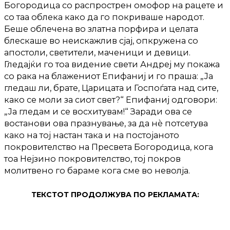
Богородица со распрострен омофор на рацете и
со таа облека како да го покриваше народот.
Беше облечена во златна порфира и целата
блескаше во неискажлив сјај, опкружена со
апостоли, светители, маченици и девици.
Гледајќи го тоа видение свети Андреј му покажа
со рака на блажениот Епифаниј и го праша: „Ја
гледаш ли, брате, Царицата и Госпоѓата над сите,
како се моли за сиот свет?“ Епифаниј одговори:
„Ја гледам и се восхитувам!“ Заради ова се
востанови ова празнување, за да нè потсетува
како на тој настан така и на постојаното
покровителство на Пресвета Богородица, кога
тоа Нејзино покровителство, тој покров
молитвено го бараме кога сме во неволја.
ТЕКСТОТ ПРОДОЛЖУВА ПО РЕКЛАМАТА: