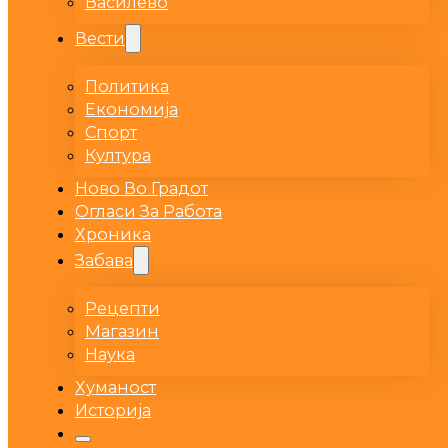
Василево
Вести
Политика
Економија
Спорт
Култура
Ново Во Градот
Огласи За Работа
Хроника
Забава
Рецепти
Магазин
Наука
Хуманост
Историја