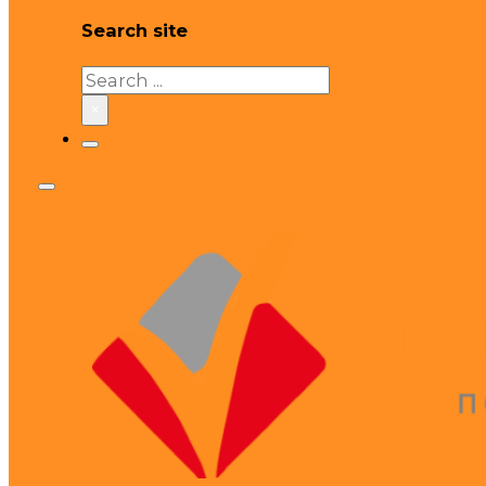
Search site
Search
×