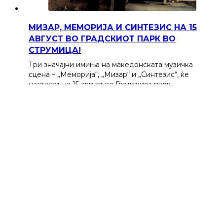
МИЗАР, МЕМОРИЈА И СИНТЕЗИС НА 15
АВГУСТ ВО ГРАДСКИОТ ПАРК ВО
СТРУМИЦА!
Три значајни имиња на македонската музичка
сцена – „Меморија“, „Мизар“ и „Синтезис“, ќе
настапат на 15 август во Градскиот парк…