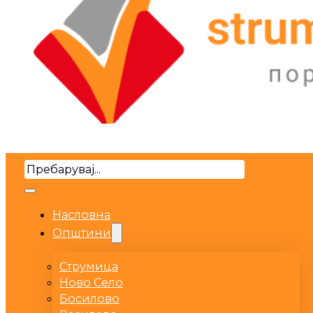
Search
Насловна
Општини
Струмица
Ново Село
Босилово