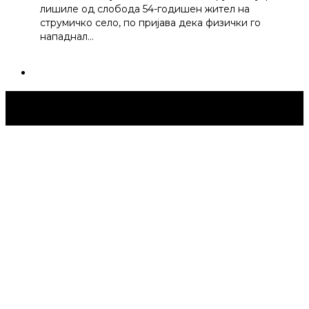
лишиле од слобода 54-годишен жител на
струмичко село, по пријава дека физички го
нападнал…
Струмица Денес © 2024