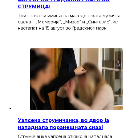
СТРУМИЦА!
Три значајни имиња на македонската музичка
сцена – „Меморија“, „Мизар“ и „Синтезис“, ќе
настапат на 15 август во Градскиот парк…
Уапсена струмичанка, во двор ја
нападнала поранешната снаа!
Струмичанка уапсена откако ја нападнала