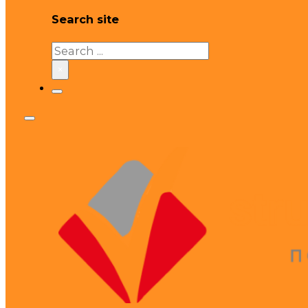
Search site
Search
×