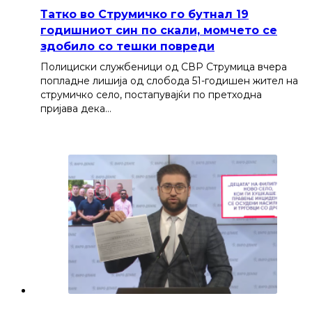
Татко во Струмичко го бутнал 19
годишниот син по скали, момчето се
здобило со тешки повреди
Полициски службеници од СВР Струмица вчера
попладне лишија од слобода 51-годишен жител на
струмичко село, постапувајќи по претходна
пријава дека…