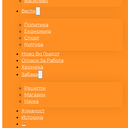
Василево
Вести
Политика
Економија
Спорт
Култура
Ново Во Градот
Огласи За Работа
Хроника
Забава
Рецепти
Магазин
Наука
Хуманост
Историја