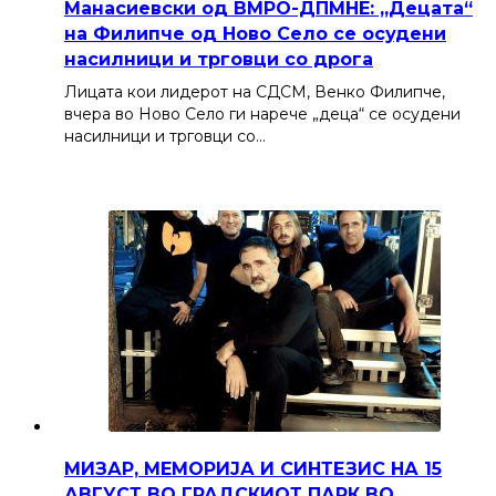
Манасиевски од ВМРО-ДПМНЕ: „Децата“
на Филипче од Ново Село се осудени
насилници и трговци со дрога
Лицата кои лидерот на СДСМ, Венко Филипче,
вчера во Ново Село ги нарече „деца“ се осудени
насилници и трговци со…
МИЗАР, МЕМОРИЈА И СИНТЕЗИС НА 15
АВГУСТ ВО ГРАДСКИОТ ПАРК ВО