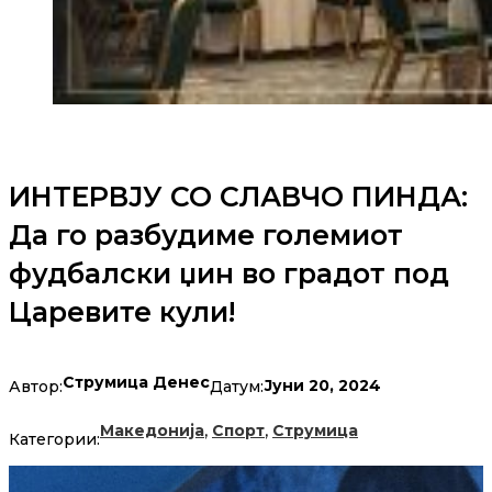
ИНТЕРВЈУ СО СЛАВЧО ПИНДА:
Да го разбудиме големиот
фудбалски џин во градот под
Царевите кули!
Струмица Денес
Јуни 20, 2024
Автор:
Датум:
,
,
Македонија
Спорт
Струмица
Категории: