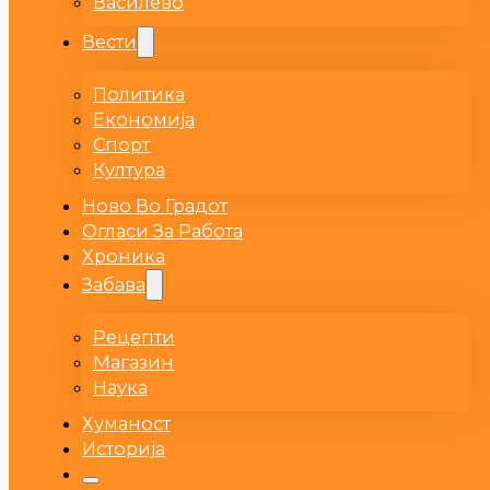
Василево
Вести
Политика
Економија
Спорт
Култура
Ново Во Градот
Огласи За Работа
Хроника
Забава
Рецепти
Магазин
Наука
Хуманост
Историја