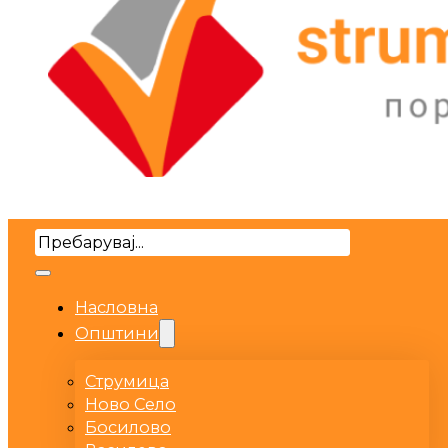
Search
Насловна
Општини
Струмица
Ново Село
Босилово