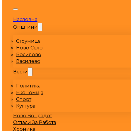
Насловна
Општини
Струмица
Ново Село
Босилово
Василево
Вести
Политика
Економија
Спорт
Култура
Ново Во Градот
Огласи За Работа
Хроника