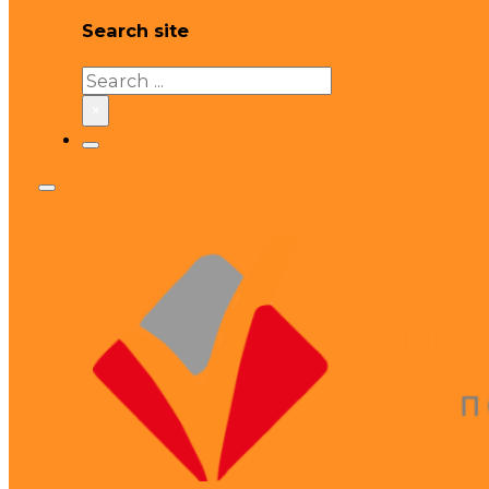
Search site
Search
×