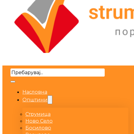
Search
Насловна
Општини
Струмица
Ново Село
Босилово