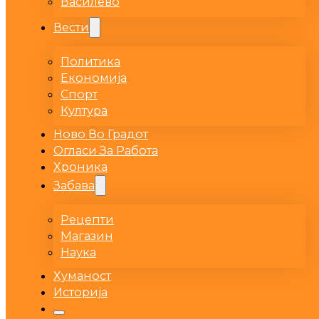
Василево
Вести
Политика
Економија
Спорт
Култура
Ново Во Градот
Огласи За Работа
Хроника
Забава
Рецепти
Магазин
Наука
Хуманост
Историја