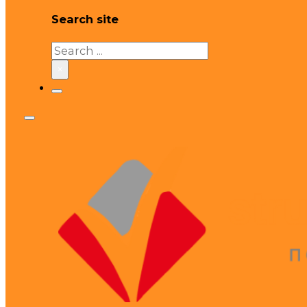
Search site
Search
×