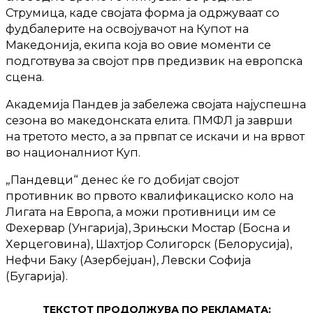
Струмица, каде својата форма ја одржуваат со
фудбалерите на освојувачот на Купот на
Македонија, екипа која во овие моменти се
подготвува за својот прв предизвик на европска
сцена.
Академија Пандев ја забележа својата најуспешна
сезона во македонската елита. ПМФЛ ја заврши
на третото место, а за првпат се искачи и на врвот
во националниот Куп.
„Пандевци“ денес ќе го добијат својот
противник во првото квалификациско коло на
Лигата на Европа, а можи противници им се
Фехервар (Унгарија), Зрињски Мостар (Босна и
Херцеговина), Шахтјор Солигорск (Белорусија),
Нефчи Баку (Азербејџан), Левски Софија
(Бугарија).
ТЕКСТОТ ПРОДОЛЖУВА ПО РЕКЛАМАТА: