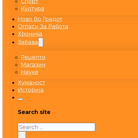
Спорт
Култура
Ново Во Градот
Огласи За Работа
Хроника
Забава
Рецепти
Магазин
Наука
Хуманост
Историја
Search site
Search
×