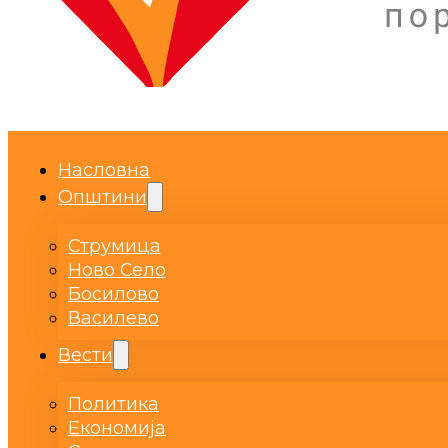
Насловна
Општини
Струмица
Ново Село
Босилово
Василево
Вести
Политика
Економија