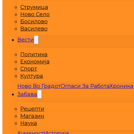
Струмица
Ново Село
Босилово
Василево
Вести
Политика
Економија
Спорт
Култура
Ново Во Градот
Огласи За Работа
Хроника
Забава
Рецепти
Магазин
Наука
Хуманост
Историја