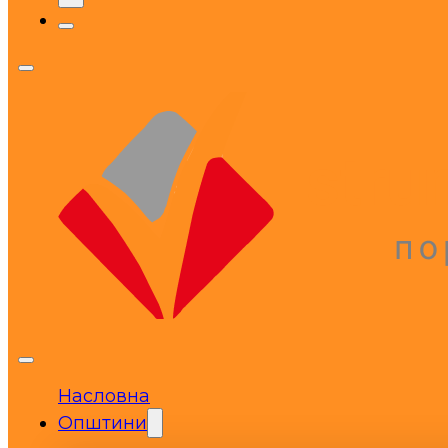
Насловна
Општини