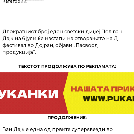
Категории:
Двократниот број еден светски диџеј Пол ван
Дајк на 6 јули ќе настапи на отворањето на Д
фестивал во Дојран, објави „Пасворд
продукција“.
ТЕКСТОТ ПРОДОЛЖУВА ПО РЕКЛАМАТА:
ПРОДОЛЖЕНИЕ:
Ван Дајк е една од првите суперѕвезди во