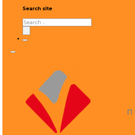
Search site
Search
×