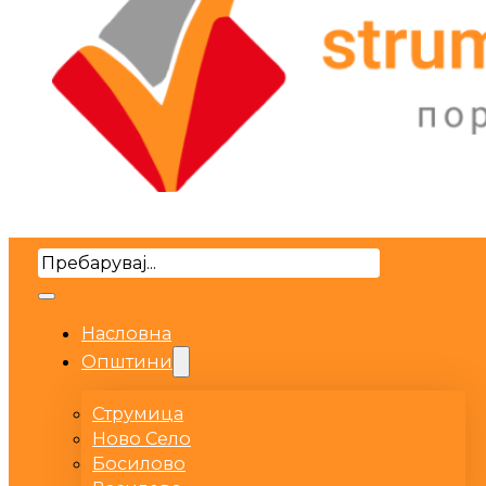
Search
Насловна
Општини
Струмица
Ново Село
Босилово