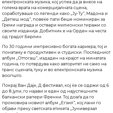
електронската музика, кој успеа да ја внесе на
голема врата на комерцијалната сцена,
соработуваше со легенди како „Ју-Ту“, Мадона и
„Депеш мод“, повеќе пати беше номиниран за
Греми награда и оствари милионски тиражи со
своите изданија. Добитник е на Орден на честа
од градот Берлин.
По 30 години импресивно богата кариера, тој и
понатаму е продуктивен и студиски. Последниот
албум „Оттогаш“, издаден на крајот на минатата
година, го потврдува како авторитет не само на
транс сцената, туку и во електронската музика
воопшто.
Покрај Ван Дајк, Д фестивал, кој ќе се одржи од 6
до 8 јули, го најави и еден од најуспешните
балкански рапери Френки. Тој доаѓа да го
промовира новиот албум „Егзил“, кој лани го
објави преку светската етикета „Јуниверзал