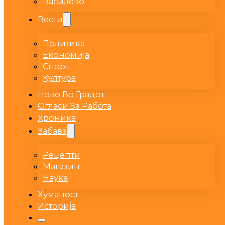
Василево
Вести
Политика
Економија
Спорт
Култура
Ново Во Градот
Огласи За Работа
Хроника
Забава
Рецепти
Магазин
Наука
Хуманост
Историја