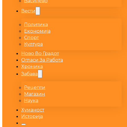
Василево
Вести
Политика
Економија
Спорт
Култура
Ново Во Градот
Огласи За Работа
Хроника
Забава
Рецепти
Магазин
Наука
Хуманост
Историја