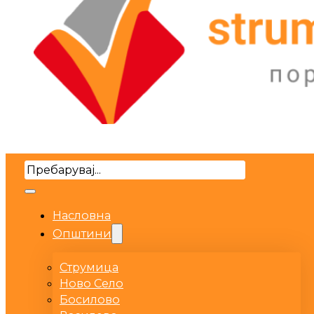
Search
Насловна
Општини
Струмица
Ново Село
Босилово