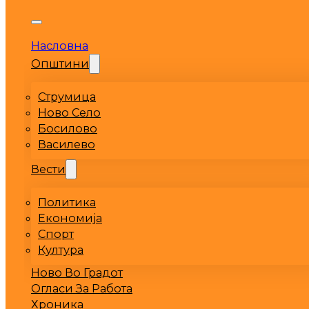
Насловна
Општини
Струмица
Ново Село
Босилово
Василево
Вести
Политика
Економија
Спорт
Култура
Ново Во Градот
Огласи За Работа
Хроника