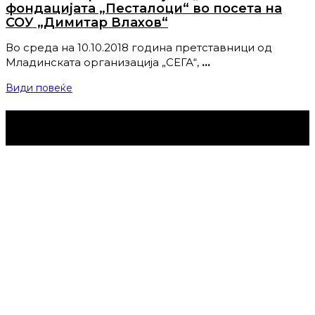
фондацијата „Песталоци“ во посета на
СОУ „Димитар Влахов“
Во среда на 10.10.2018 година претставници од
Младинската организација „СЕГА“,
…
Види повеќе
Струмица Денес © 2024