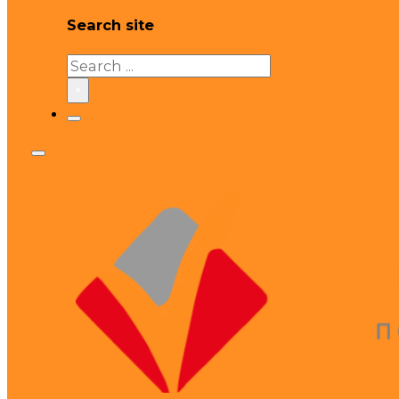
Search site
Search
×