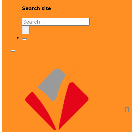
Search site
Search
×