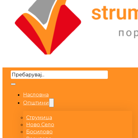
Search
Насловна
Општини
Струмица
Ново Село
Босилово