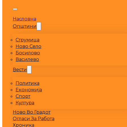
Насловна
Општини
Струмица
Ново Село
Босилово
Василево
Вести
Политика
Економија
Спорт
Култура
Ново Во Градот
Огласи За Работа
Хроника