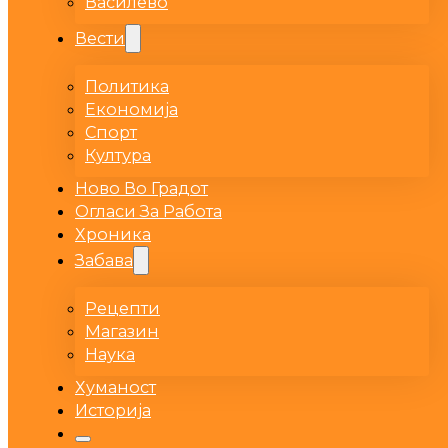
Василево
Вести
Политика
Економија
Спорт
Култура
Ново Во Градот
Огласи За Работа
Хроника
Забава
Рецепти
Магазин
Наука
Хуманост
Историја