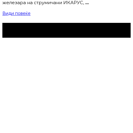
железара на струмичани ИКАРУС,
…
Види повеќе
Струмица Денес © 2024