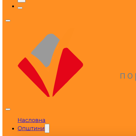
Насловна
Општини