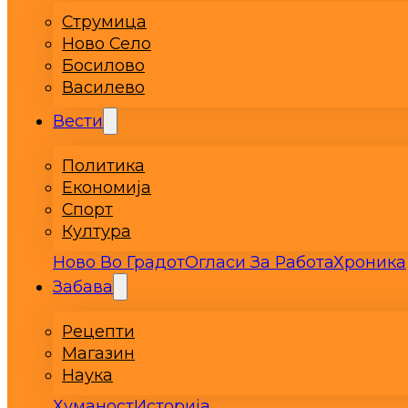
Струмица
Ново Село
Босилово
Василево
Вести
Политика
Економија
Спорт
Култура
Ново Во Градот
Огласи За Работа
Хроника
Забава
Рецепти
Магазин
Наука
Хуманост
Историја