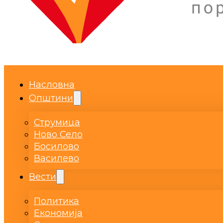
Насловна
Општини
Струмица
Ново Село
Босилово
Василево
Вести
Политика
Економија