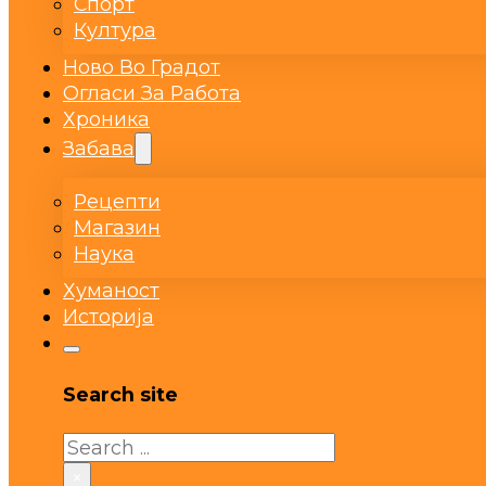
Спорт
Култура
Ново Во Градот
Огласи За Работа
Хроника
Забава
Рецепти
Магазин
Наука
Хуманост
Историја
Search site
Search
×