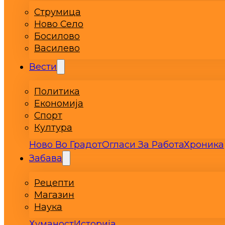
Струмица
Ново Село
Босилово
Василево
Вести
Политика
Економија
Спорт
Култура
Ново Во Градот
Огласи За Работа
Хроника
Забава
Рецепти
Магазин
Наука
Хуманост
Историја