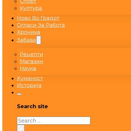
Спорт
Култура
Ново Во Градот
Огласи За Работа
Хроника
Забава
Рецепти
Магазин
Наука
Хуманост
Историја
Search site
Search
×