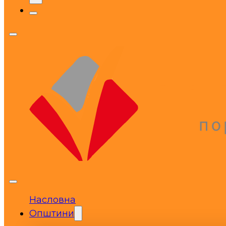
Насловна
Општини