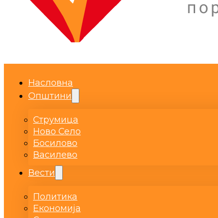
Насловна
Општини
Струмица
Ново Село
Босилово
Василево
Вести
Политика
Економија