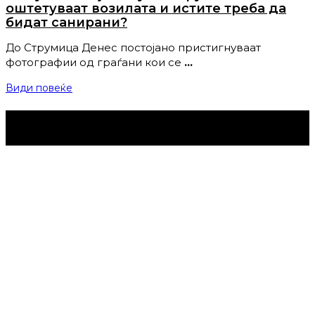
оштетуваат возилата и истите треба да
бидат санирани?
До Струмица Денес постојано пристигнуваат
фотографии од граѓани кои се
…
Види повеќе
Струмица Денес © 2024