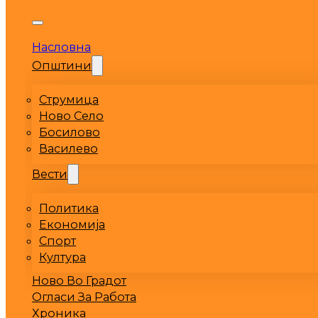
Насловна
Општини
Струмица
Ново Село
Босилово
Василево
Вести
Политика
Економија
Спорт
Култура
Ново Во Градот
Огласи За Работа
Хроника