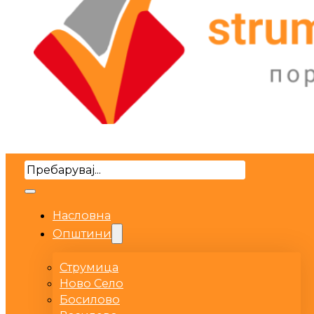
Search
Насловна
Општини
Струмица
Ново Село
Босилово