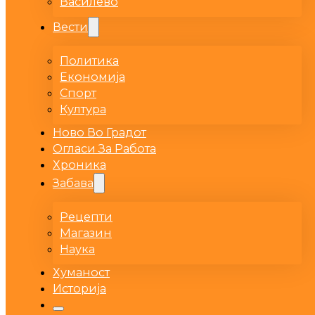
Василево
Вести
Политика
Економија
Спорт
Култура
Ново Во Градот
Огласи За Работа
Хроника
Забава
Рецепти
Магазин
Наука
Хуманост
Историја