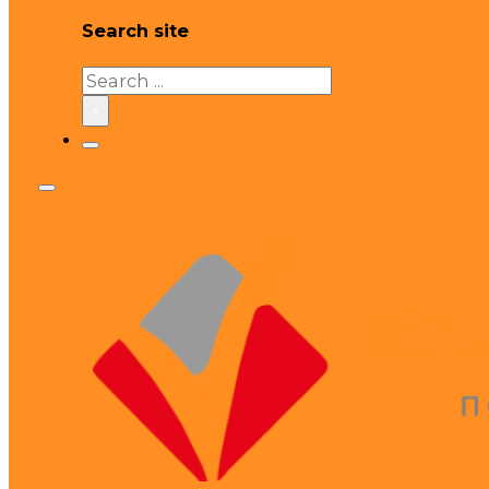
Search site
Search
×