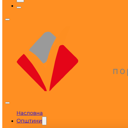
Насловна
Општини