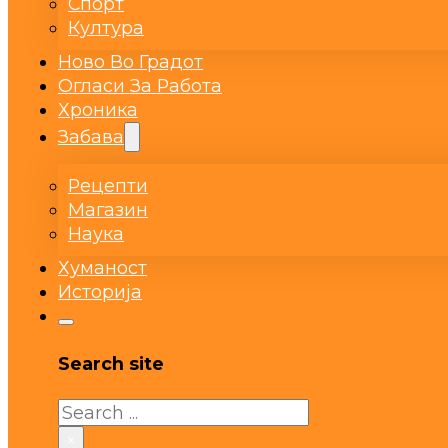
Спорт
Култура
Ново Во Градот
Огласи За Работа
Хроника
Забава
Рецепти
Магазин
Наука
Хуманост
Историја
Search site
Search
×