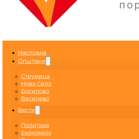
Насловна
Општини
Струмица
Ново Село
Босилово
Василево
Вести
Политика
Економија