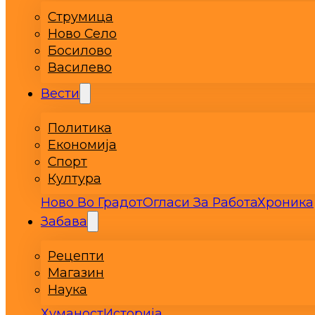
Струмица
Ново Село
Босилово
Василево
Вести
Политика
Економија
Спорт
Култура
Ново Во Градот
Огласи За Работа
Хроника
Забава
Рецепти
Магазин
Наука
Хуманост
Историја