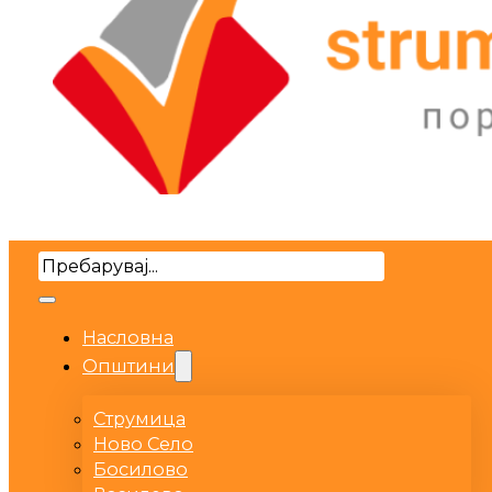
Search
Насловна
Општини
Струмица
Ново Село
Босилово