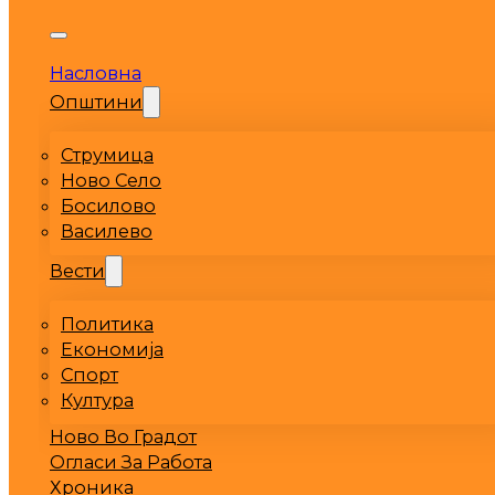
Насловна
Општини
Струмица
Ново Село
Босилово
Василево
Вести
Политика
Економија
Спорт
Култура
Ново Во Градот
Огласи За Работа
Хроника