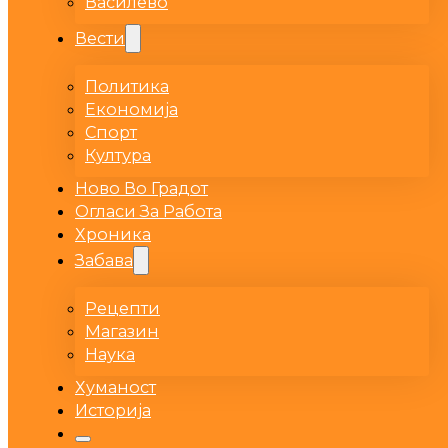
Василево
Вести
Политика
Економија
Спорт
Култура
Ново Во Градот
Огласи За Работа
Хроника
Забава
Рецепти
Магазин
Наука
Хуманост
Историја