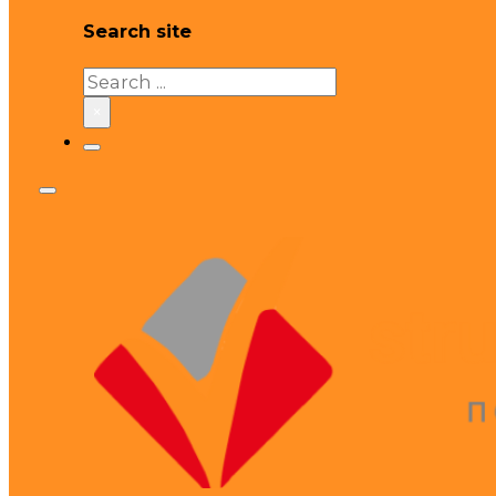
Search site
Search
×