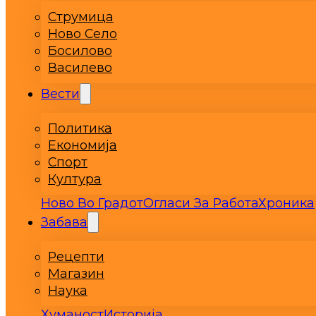
Струмица
Ново Село
Босилово
Василево
Вести
Политика
Економија
Спорт
Култура
Ново Во Градот
Огласи За Работа
Хроника
Забава
Рецепти
Магазин
Наука
Хуманост
Историја