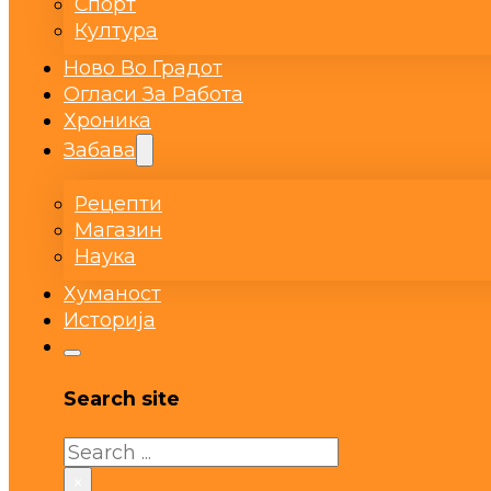
Спорт
Култура
Ново Во Градот
Огласи За Работа
Хроника
Забава
Рецепти
Магазин
Наука
Хуманост
Историја
Search site
Search
×