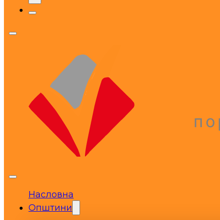
Насловна
Општини