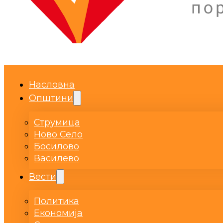
Насловна
Општини
Струмица
Ново Село
Босилово
Василево
Вести
Политика
Економија