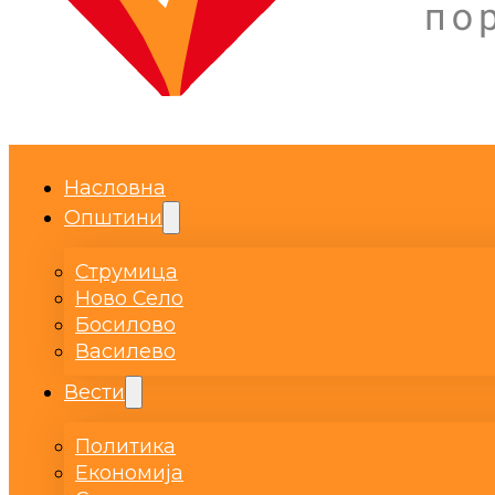
Насловна
Општини
Струмица
Ново Село
Босилово
Василево
Вести
Политика
Економија