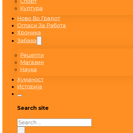
Спорт
Култура
Ново Во Градот
Огласи За Работа
Хроника
Забава
Рецепти
Магазин
Наука
Хуманост
Историја
Search site
Search
×