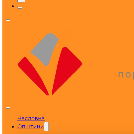
Насловна
Општини