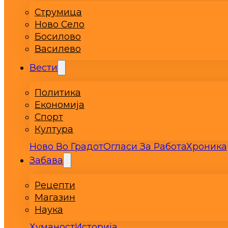
Струмица
Ново Село
Босилово
Василево
Вести
Политика
Економија
Спорт
Култура
Ново Во Градот
Огласи За Работа
Хроника
Забава
Рецепти
Магазин
Наука
Хуманост
Историја