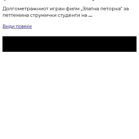
Долгометражниот игран филм „Златна петорка“ за
петтемина струмички студенти на
…
Види повеќе
Струмица Денес © 2024