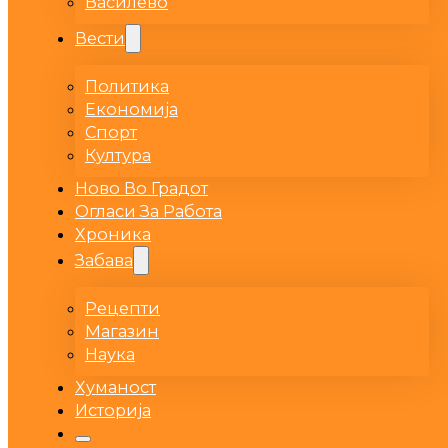
Василево
Вести
Политика
Економија
Спорт
Култура
Ново Во Градот
Огласи За Работа
Хроника
Забава
Рецепти
Магазин
Наука
Хуманост
Историја