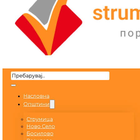
Search
Насловна
Општини
Струмица
Ново Село
Босилово