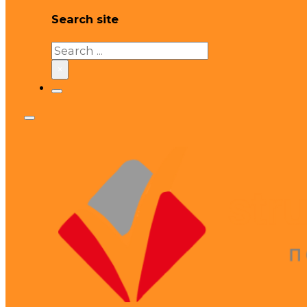
Search site
Search
×