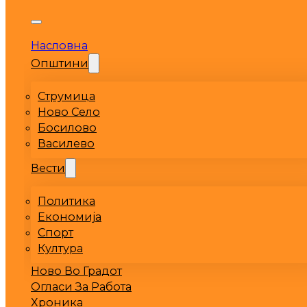
Насловна
Општини
Струмица
Ново Село
Босилово
Василево
Вести
Политика
Економија
Спорт
Култура
Ново Во Градот
Огласи За Работа
Хроника