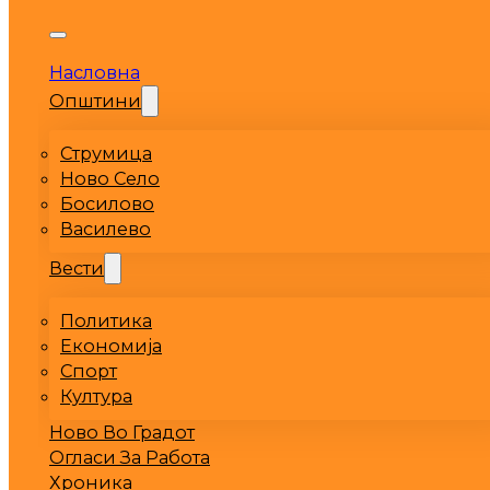
Насловна
Општини
Струмица
Ново Село
Босилово
Василево
Вести
Политика
Економија
Спорт
Култура
Ново Во Градот
Огласи За Работа
Хроника