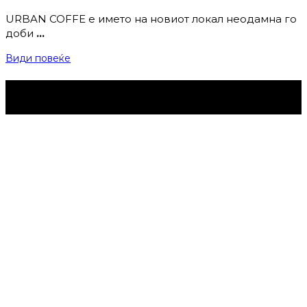
URBAN COFFE е името на новиот локал неодамна го
доби
…
Види повеќе
Струмица Денес © 2024