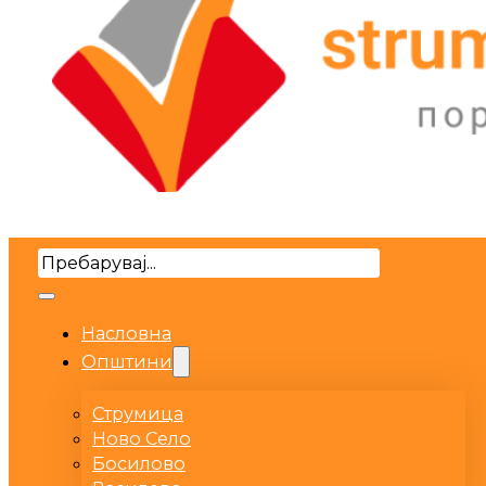
Search
Насловна
Општини
Струмица
Ново Село
Босилово