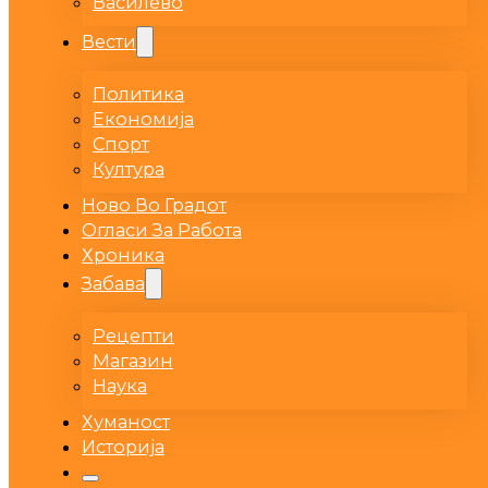
Василево
Вести
Политика
Економија
Спорт
Култура
Ново Во Градот
Огласи За Работа
Хроника
Забава
Рецепти
Магазин
Наука
Хуманост
Историја