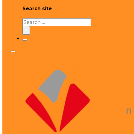
Search site
Search
×