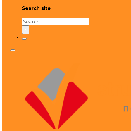
Search site
Search
×