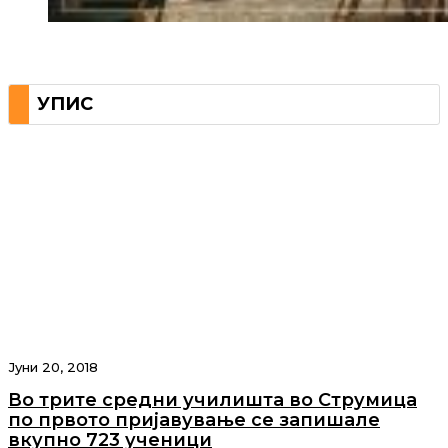
УПИС
Јуни 20, 2018
Во трите средни училишта во Струмица
по првото пријавување се запишале
вкупно 723 ученици