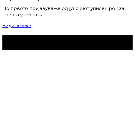
По првото пријавување од јунскиот уписен рок за
новата учебна
…
Види повеќе
Струмица Денес © 2024