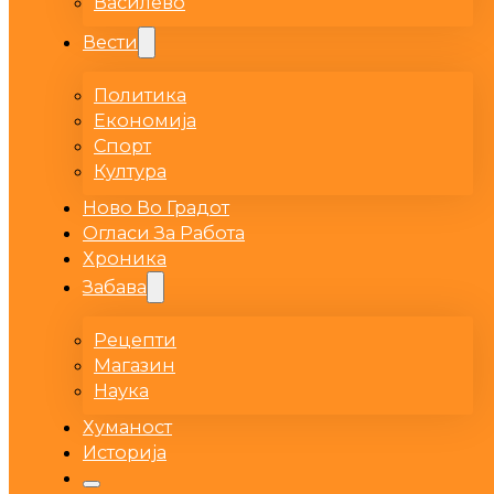
Василево
Вести
Политика
Економија
Спорт
Култура
Ново Во Градот
Огласи За Работа
Хроника
Забава
Рецепти
Магазин
Наука
Хуманост
Историја