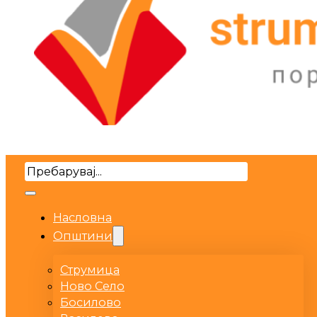
Search
Насловна
Општини
Струмица
Ново Село
Босилово