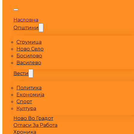
Насловна
Општини
Струмица
Ново Село
Босилово
Василево
Вести
Политика
Економија
Спорт
Култура
Ново Во Градот
Огласи За Работа
Хроника