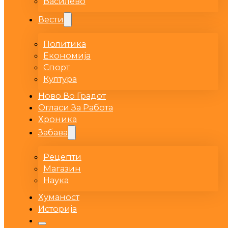
Василево
Вести
Политика
Економија
Спорт
Култура
Ново Во Градот
Огласи За Работа
Хроника
Забава
Рецепти
Магазин
Наука
Хуманост
Историја