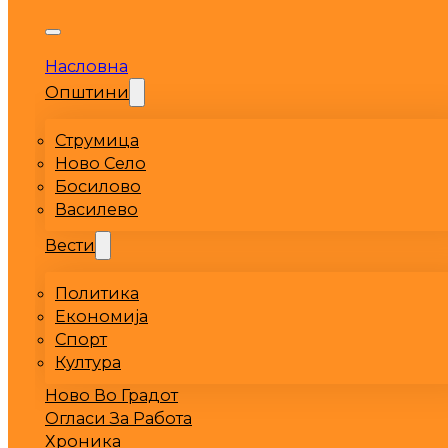
Насловна
Општини
Струмица
Ново Село
Босилово
Василево
Вести
Политика
Економија
Спорт
Култура
Ново Во Градот
Огласи За Работа
Хроника