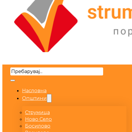
Search
Насловна
Општини
Струмица
Ново Село
Босилово