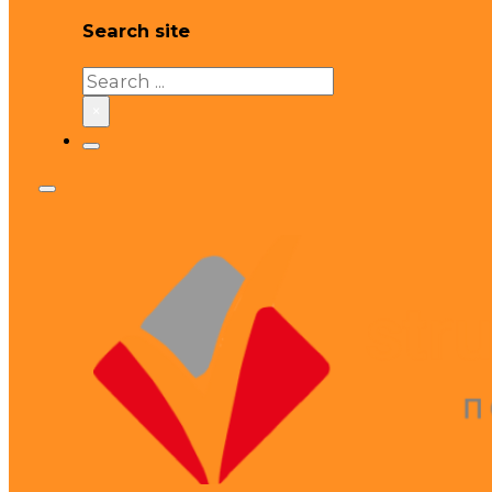
Search site
Search
×