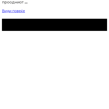
проодниот
…
Види повеќе
Струмица Денес © 2024