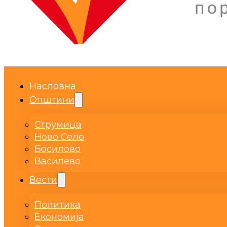
Насловна
Општини
Струмица
Ново Село
Босилово
Василево
Вести
Политика
Економија