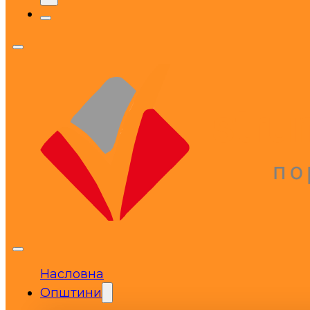
Насловна
Општини