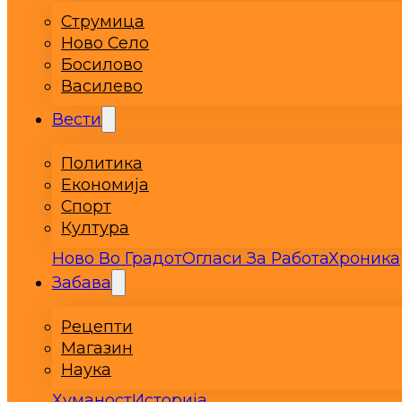
Струмица
Ново Село
Босилово
Василево
Вести
Политика
Економија
Спорт
Култура
Ново Во Градот
Огласи За Работа
Хроника
Забава
Рецепти
Магазин
Наука
Хуманост
Историја