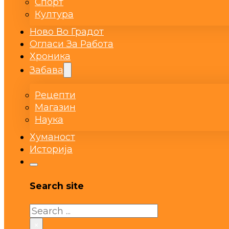
Спорт
Култура
Ново Во Градот
Огласи За Работа
Хроника
Забава
Рецепти
Магазин
Наука
Хуманост
Историја
Search site
Search
×