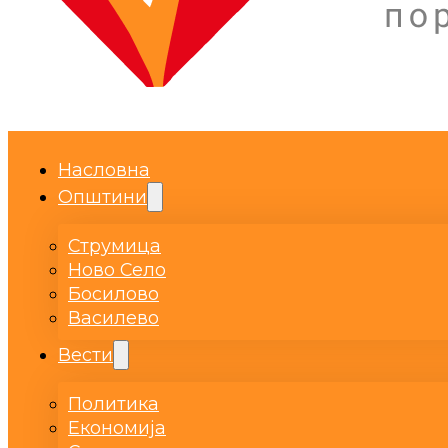
Насловна
Општини
Струмица
Ново Село
Босилово
Василево
Вести
Политика
Економија