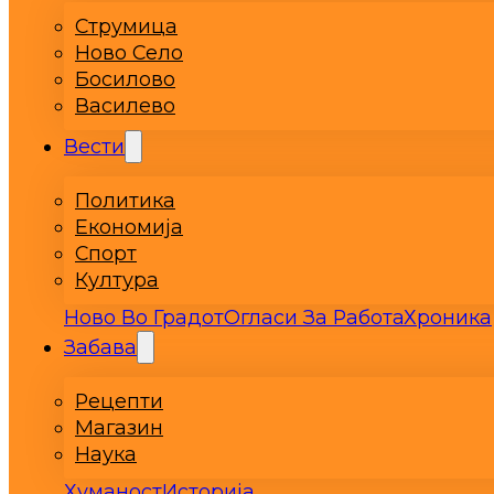
Струмица
Ново Село
Босилово
Василево
Вести
Политика
Економија
Спорт
Култура
Ново Во Градот
Огласи За Работа
Хроника
Забава
Рецепти
Магазин
Наука
Хуманост
Историја