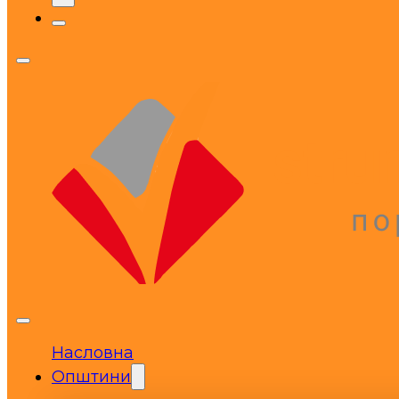
Насловна
Општини