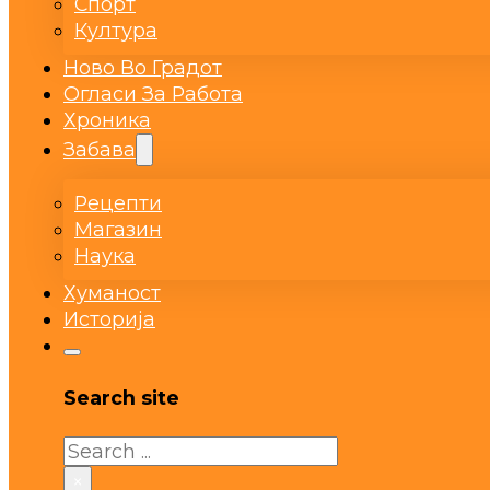
Спорт
Култура
Ново Во Градот
Огласи За Работа
Хроника
Забава
Рецепти
Магазин
Наука
Хуманост
Историја
Search site
Search
×