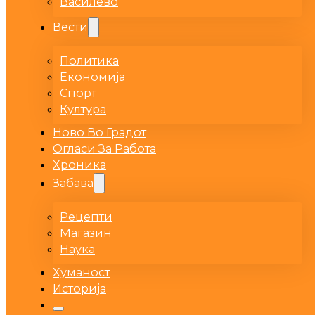
Василево
Вести
Политика
Економија
Спорт
Култура
Ново Во Градот
Огласи За Работа
Хроника
Забава
Рецепти
Магазин
Наука
Хуманост
Историја