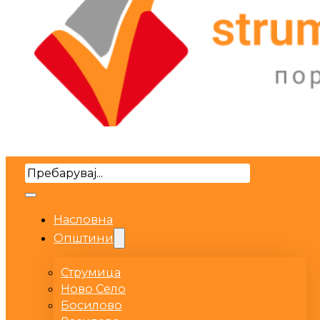
Search
Насловна
Општини
Струмица
Ново Село
Босилово