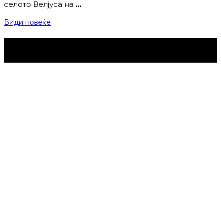
селото Велјуса на
…
Види повеќе
Струмица Денес © 2024