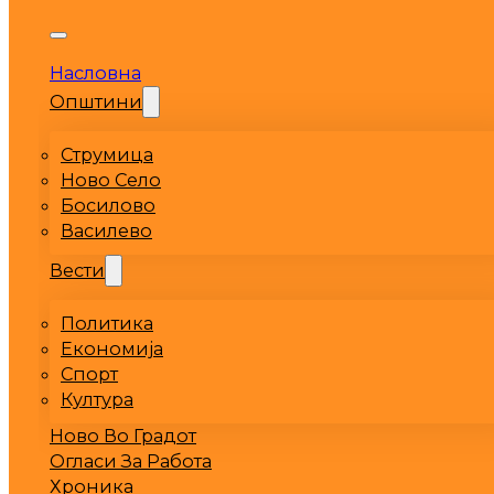
Насловна
Општини
Струмица
Ново Село
Босилово
Василево
Вести
Политика
Економија
Спорт
Култура
Ново Во Градот
Огласи За Работа
Хроника