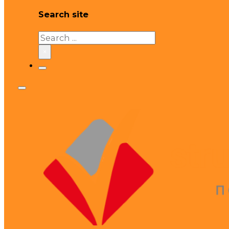
Search site
Search
×