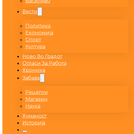
Василево
Вести
Политика
Економија
Спорт
Култура
Ново Во Градот
Огласи За Работа
Хроника
Забава
Рецепти
Магазин
Наука
Хуманост
Историја