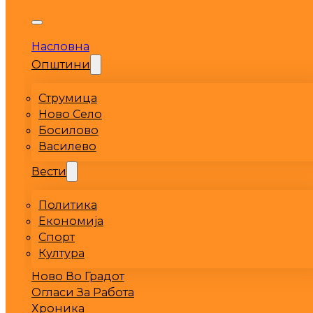
Насловна
Општини
Струмица
Ново Село
Босилово
Василево
Вести
Политика
Економија
Спорт
Култура
Ново Во Градот
Огласи За Работа
Хроника