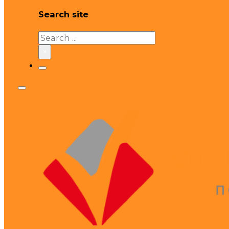
Search site
Search
×