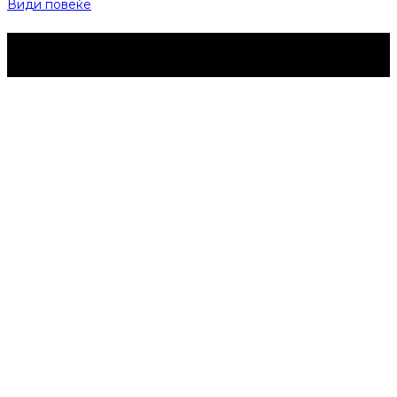
Види повеќе
Струмица Денес © 2024