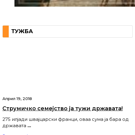
ТУЖБА
Април 19, 2018
Струмичко семејство ја тужи државата!
275 илјади швајцарски франци, оваа сума ја бара од
државата
…