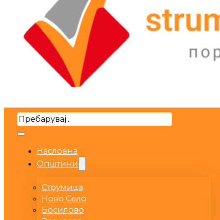
Search
Насловна
Општини
Струмица
Ново Село
Босилово