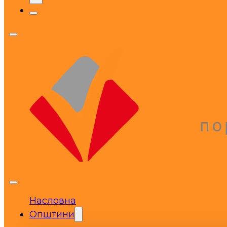
Насловна
Општини