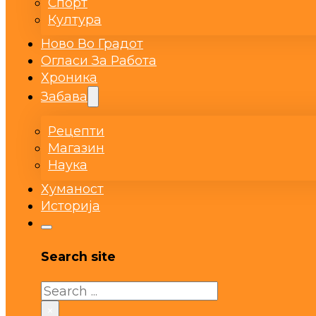
Спорт
Култура
Ново Во Градот
Огласи За Работа
Хроника
Забава
Рецепти
Магазин
Наука
Хуманост
Историја
Search site
Search
×