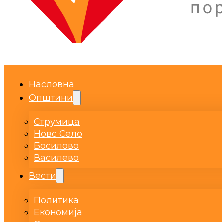
Насловна
Општини
Струмица
Ново Село
Босилово
Василево
Вести
Политика
Економија