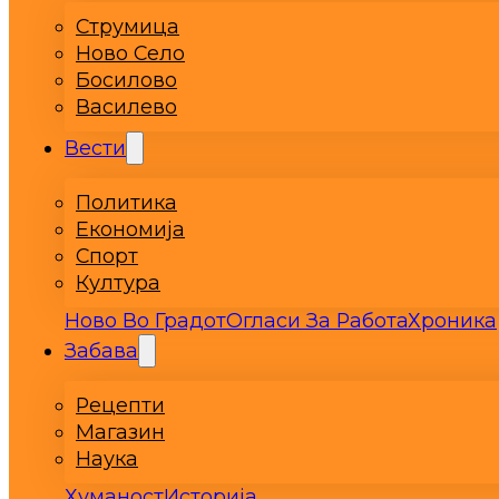
Струмица
Ново Село
Босилово
Василево
Вести
Политика
Економија
Спорт
Култура
Ново Во Градот
Огласи За Работа
Хроника
Забава
Рецепти
Магазин
Наука
Хуманост
Историја