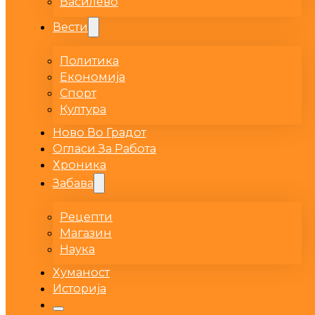
Василево
Вести
Политика
Економија
Спорт
Култура
Ново Во Градот
Огласи За Работа
Хроника
Забава
Рецепти
Магазин
Наука
Хуманост
Историја