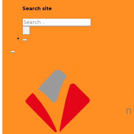
Search site
Search
×