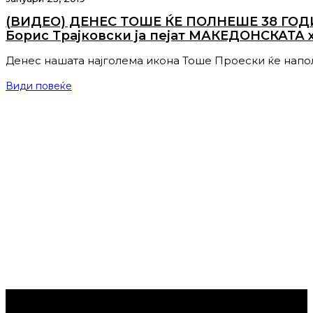
(ВИДЕО) ДЕНЕС ТОШЕ ЌЕ ПОЛНЕШЕ 38 ГОДИНИ
Борис Трајковски ја пејат МАКЕДОНСКАТА 
Денес нашата најголема икона Тоше Проески ќе нап
Види повеќе
Струмица Денес © 2024