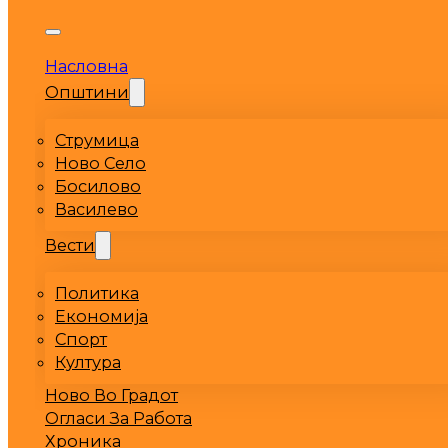
Насловна
Општини
Струмица
Ново Село
Босилово
Василево
Вести
Политика
Економија
Спорт
Култура
Ново Во Градот
Огласи За Работа
Хроника