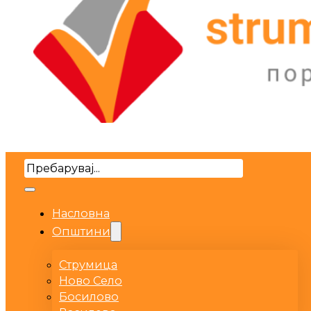
Search
Насловна
Општини
Струмица
Ново Село
Босилово