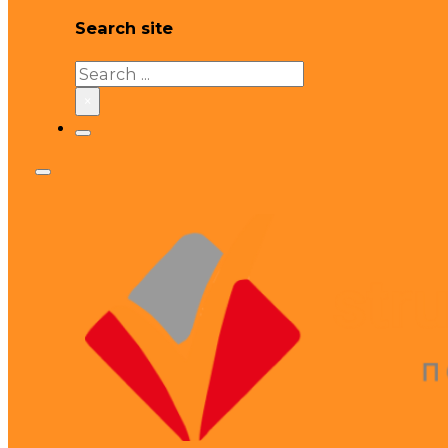
Search site
Search
×