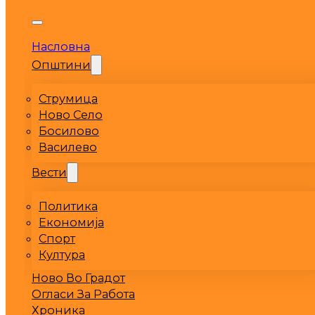
Насловна
Општини
Струмица
Ново Село
Босилово
Василево
Вести
Политика
Економија
Спорт
Култура
Ново Во Градот
Огласи За Работа
Хроника