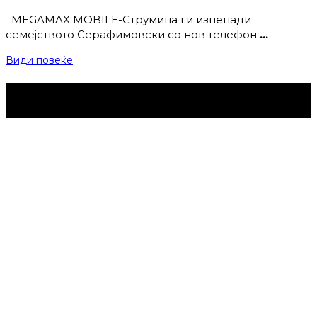
MEGAMAX MOBILE-Струмица ги изненади
семејството Серафимовски со нов телефон
…
Види повеќе
Струмица Денес © 2024