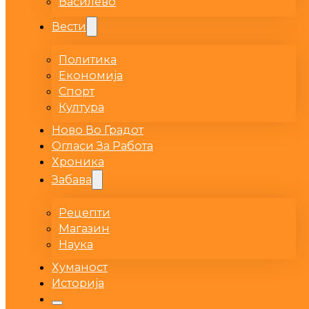
Василево
Вести
Политика
Економија
Спорт
Култура
Ново Во Градот
Огласи За Работа
Хроника
Забава
Рецепти
Магазин
Наука
Хуманост
Историја