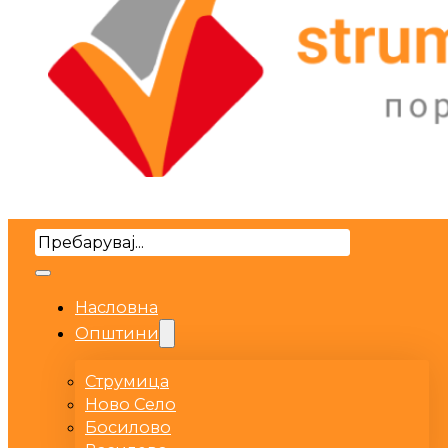
Search
Насловна
Општини
Струмица
Ново Село
Босилово