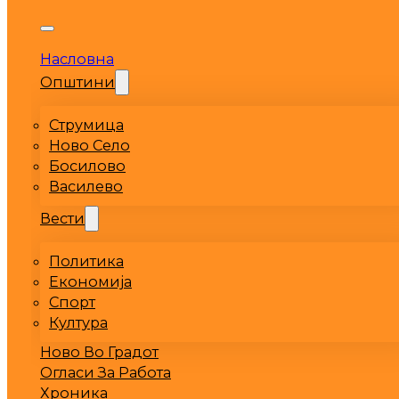
Насловна
Општини
Струмица
Ново Село
Босилово
Василево
Вести
Политика
Економија
Спорт
Култура
Ново Во Градот
Огласи За Работа
Хроника