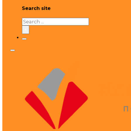
Search site
Search
×