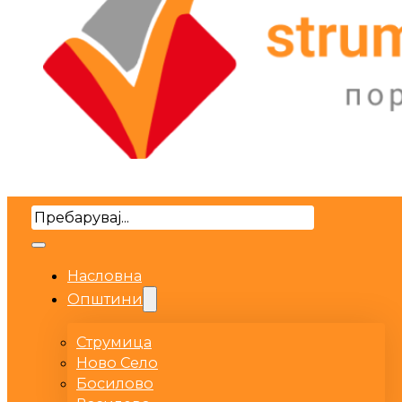
Search
Насловна
Општини
Струмица
Ново Село
Босилово