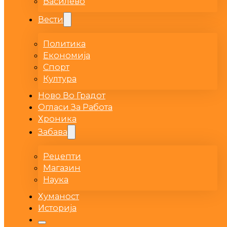
Василево
Вести
Политика
Економија
Спорт
Култура
Ново Во Градот
Огласи За Работа
Хроника
Забава
Рецепти
Магазин
Наука
Хуманост
Историја