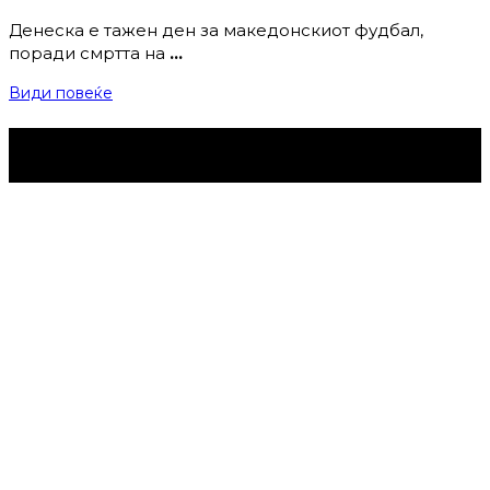
Денеска е тажен ден за македонскиот фудбал,
поради смртта на
…
Види повеќе
Струмица Денес © 2024