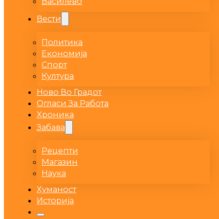
Василево
Вести
Политика
Економија
Спорт
Култура
Ново Во Градот
Огласи За Работа
Хроника
Забава
Рецепти
Магазин
Наука
Хуманост
Историја