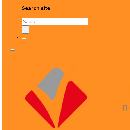
Search site
Search
×