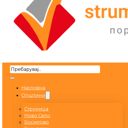
Search
Насловна
Општини
Струмица
Ново Село
Босилово