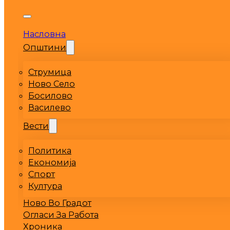
Насловна
Општини
Струмица
Ново Село
Босилово
Василево
Вести
Политика
Економија
Спорт
Култура
Ново Во Градот
Огласи За Работа
Хроника