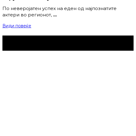
По неверојатен успех на еден од најпознатите
актери во регионот,
…
Види повеќе
Струмица Денес © 2024