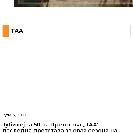
ТАА
Јули 3, 2018
Јубилејна 50-та Претстава „ТАА“ –
последна претстава за оваа сезона на