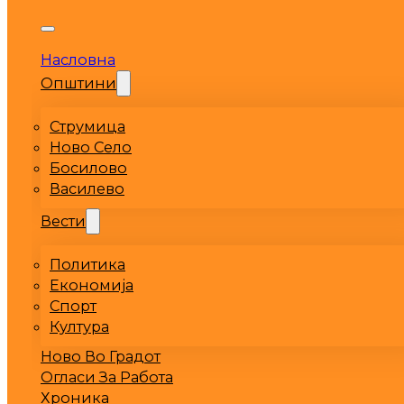
Насловна
Општини
Струмица
Ново Село
Босилово
Василево
Вести
Политика
Економија
Спорт
Култура
Ново Во Градот
Огласи За Работа
Хроника