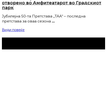
отворено во Амфитеатарот во Градскиот
парк
Јубилејна 50-та Претстава „ТАА“ – последна
претстава за оваа сезона
…
Види повеќе
Струмица Денес © 2024