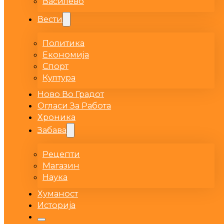
Василево
Вести
Политика
Економија
Спорт
Култура
Ново Во Градот
Огласи За Работа
Хроника
Забава
Рецепти
Магазин
Наука
Хуманост
Историја