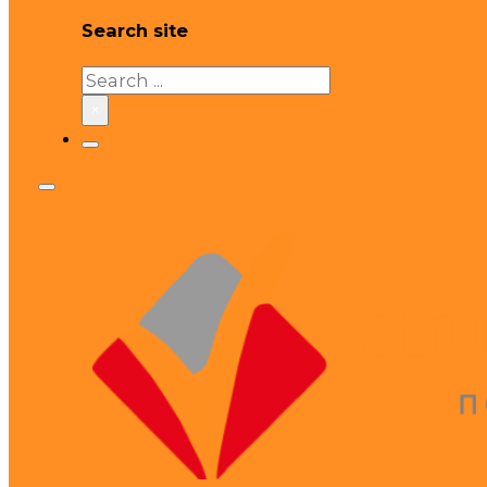
Search site
Search
×