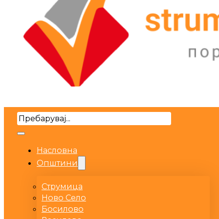
Search
Насловна
Општини
Струмица
Ново Село
Босилово