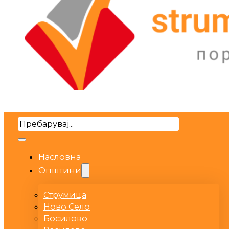
Search
Насловна
Општини
Струмица
Ново Село
Босилово