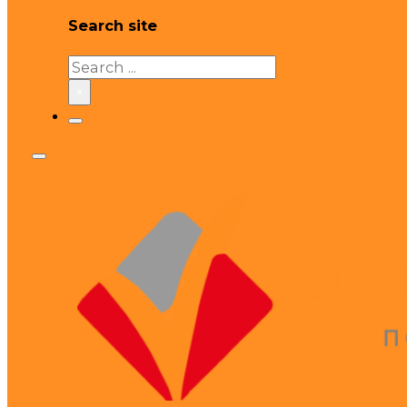
Search site
Search
×