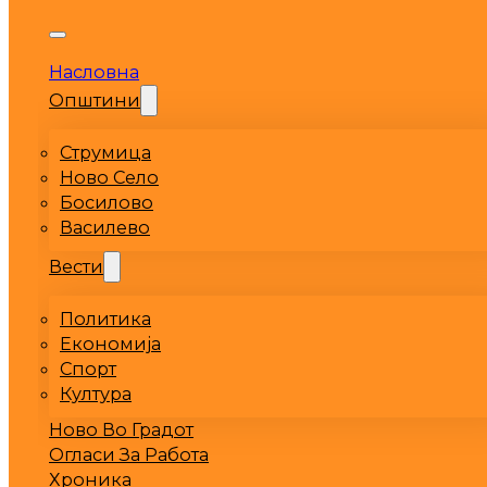
Насловна
Општини
Струмица
Ново Село
Босилово
Василево
Вести
Политика
Економија
Спорт
Култура
Ново Во Градот
Огласи За Работа
Хроника