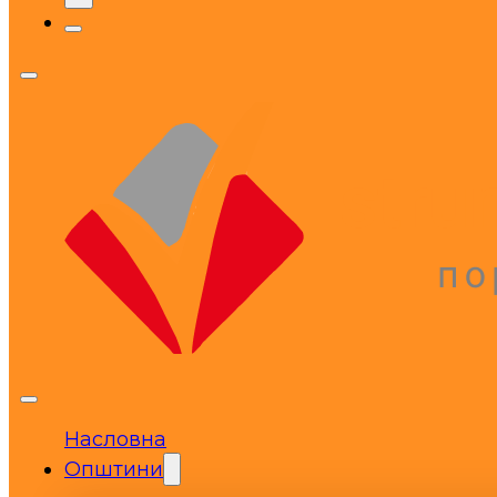
Насловна
Општини