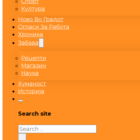
Спорт
Култура
Ново Во Градот
Огласи За Работа
Хроника
Забава
Рецепти
Магазин
Наука
Хуманост
Историја
Search site
Search
×