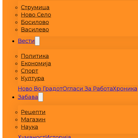
Струмица
Ново Село
Босилово
Василево
Вести
Политика
Економија
Спорт
Култура
Ново Во Градот
Огласи За Работа
Хроника
Забава
Рецепти
Магазин
Наука
Хуманост
Историја