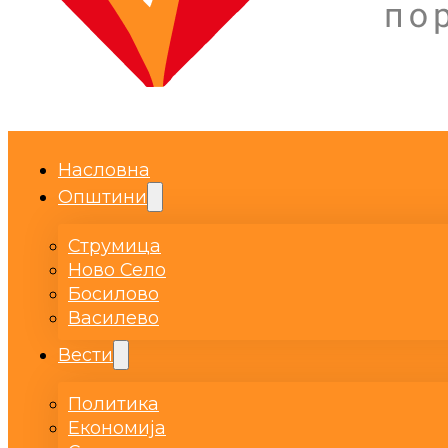
Насловна
Општини
Струмица
Ново Село
Босилово
Василево
Вести
Политика
Економија