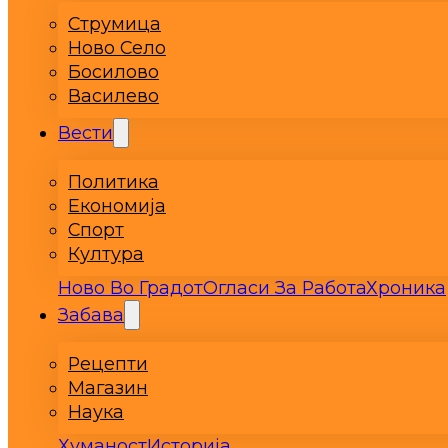
Струмица
Ново Село
Босилово
Василево
Вести
Политика
Економија
Спорт
Култура
Ново Во Градот
Огласи За Работа
Хроника
Забава
Рецепти
Магазин
Наука
Хуманост
Историја