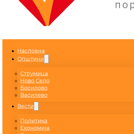
Насловна
Општини
Струмица
Ново Село
Босилово
Василево
Вести
Политика
Економија