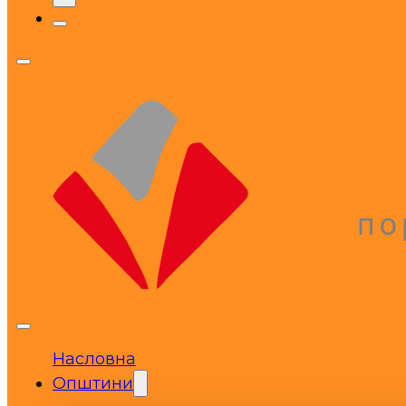
Насловна
Општини