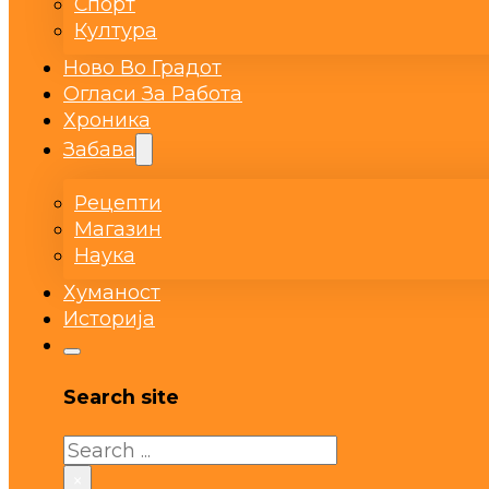
Спорт
Култура
Ново Во Градот
Огласи За Работа
Хроника
Забава
Рецепти
Магазин
Наука
Хуманост
Историја
Search site
Search
×