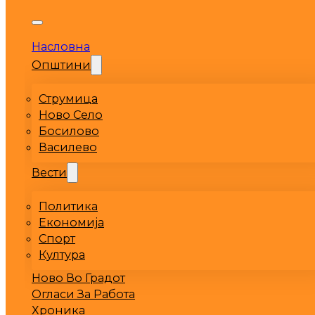
Насловна
Општини
Струмица
Ново Село
Босилово
Василево
Вести
Политика
Економија
Спорт
Култура
Ново Во Градот
Огласи За Работа
Хроника