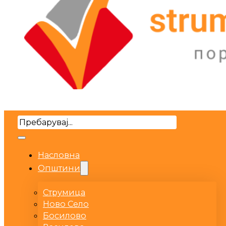
Search
Насловна
Општини
Струмица
Ново Село
Босилово