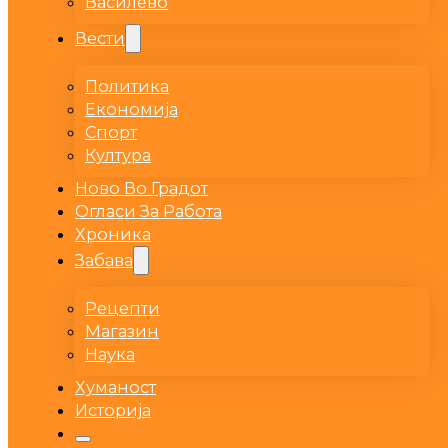
Василево
Вести
Политика
Економија
Спорт
Култура
Ново Во Градот
Огласи За Работа
Хроника
Забава
Рецепти
Магазин
Наука
Хуманост
Историја