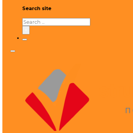
Search site
Search
×