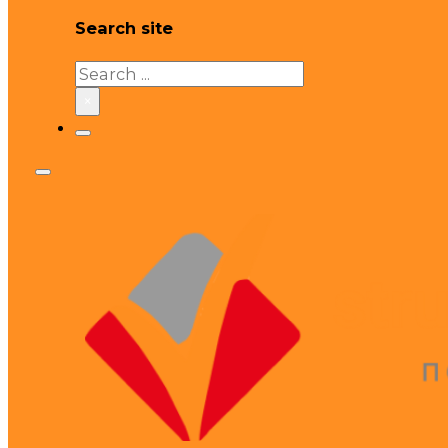
Search site
Search
×