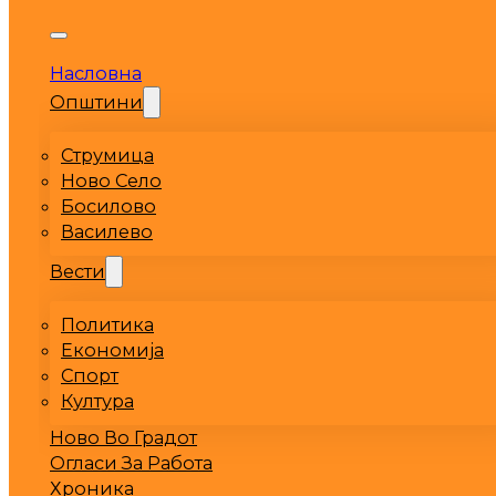
Насловна
Општини
Струмица
Ново Село
Босилово
Василево
Вести
Политика
Економија
Спорт
Култура
Ново Во Градот
Огласи За Работа
Хроника