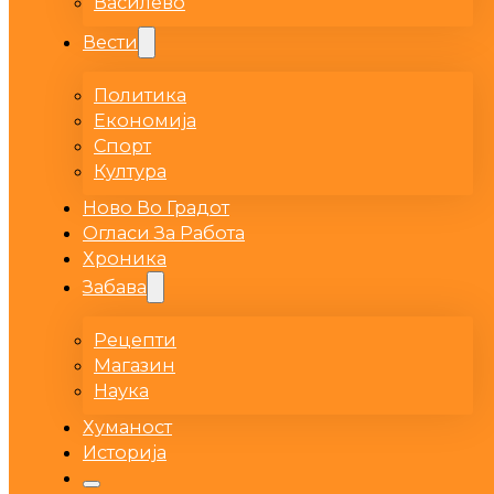
Василево
Вести
Политика
Економија
Спорт
Култура
Ново Во Градот
Огласи За Работа
Хроника
Забава
Рецепти
Магазин
Наука
Хуманост
Историја