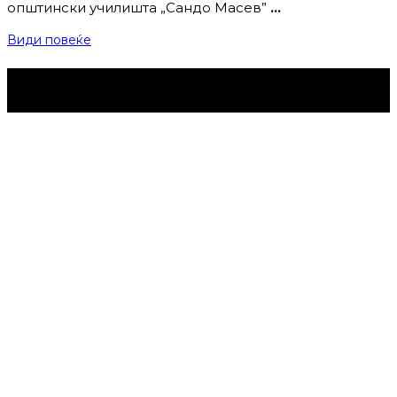
општински училишта „Сандо Масев”
…
Види повеќе
Струмица Денес © 2024