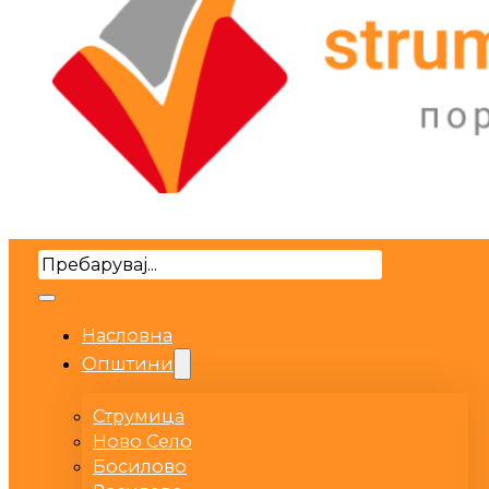
Search
Насловна
Општини
Струмица
Ново Село
Босилово