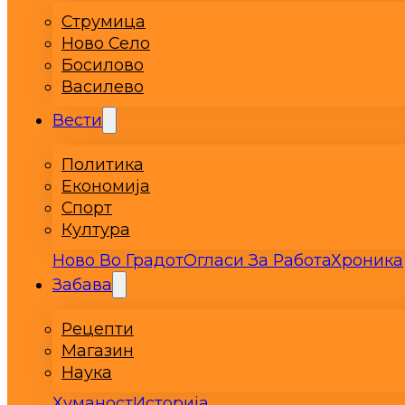
Струмица
Ново Село
Босилово
Василево
Вести
Политика
Економија
Спорт
Култура
Ново Во Градот
Огласи За Работа
Хроника
Забава
Рецепти
Магазин
Наука
Хуманост
Историја