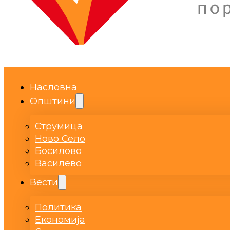
Насловна
Општини
Струмица
Ново Село
Босилово
Василево
Вести
Политика
Економија