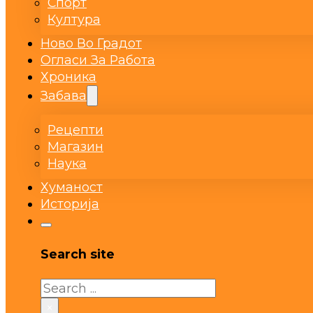
Спорт
Култура
Ново Во Градот
Огласи За Работа
Хроника
Забава
Рецепти
Магазин
Наука
Хуманост
Историја
Search site
Search
×