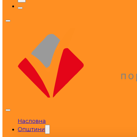
Насловна
Општини