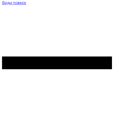
Види повеќе
Струмица Денес © 2024