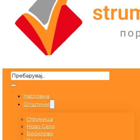
Search
Насловна
Општини
Струмица
Ново Село
Босилово