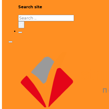
Search site
Search
×