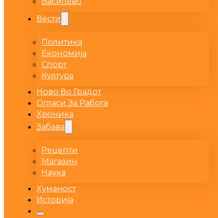
Василево
Вести
Политика
Економија
Спорт
Култура
Ново Во Градот
Огласи За Работа
Хроника
Забава
Рецепти
Магазин
Наука
Хуманост
Историја