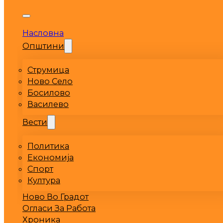
Насловна
Општини
Струмица
Ново Село
Босилово
Василево
Вести
Политика
Економија
Спорт
Култура
Ново Во Градот
Огласи За Работа
Хроника