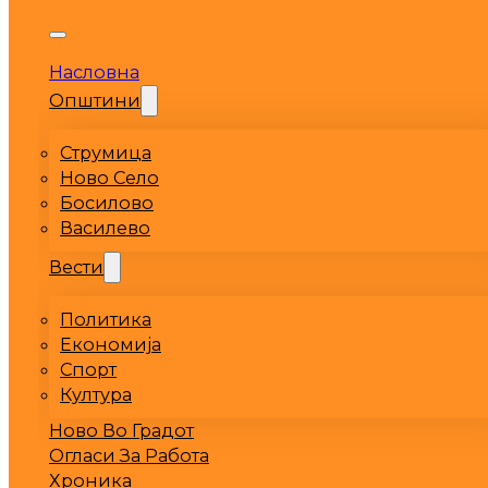
Насловна
Општини
Струмица
Ново Село
Босилово
Василево
Вести
Политика
Економија
Спорт
Култура
Ново Во Градот
Огласи За Работа
Хроника