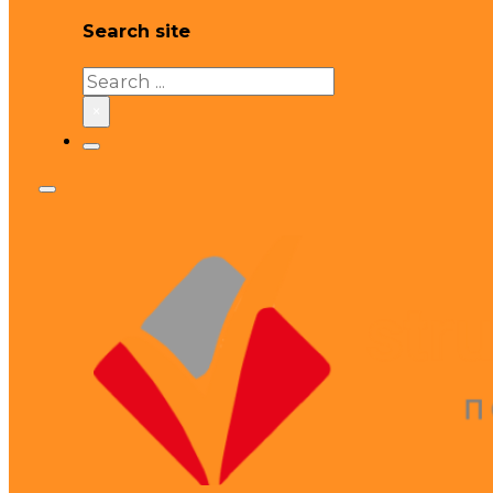
Search site
Search
×