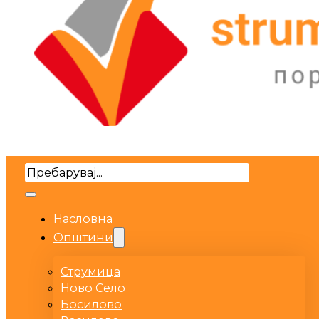
Search
Насловна
Општини
Струмица
Ново Село
Босилово