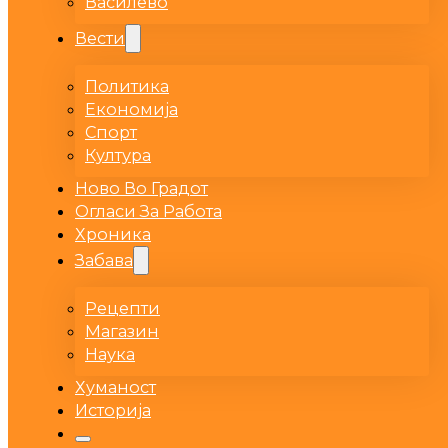
Василево
Вести
Политика
Економија
Спорт
Култура
Ново Во Градот
Огласи За Работа
Хроника
Забава
Рецепти
Магазин
Наука
Хуманост
Историја