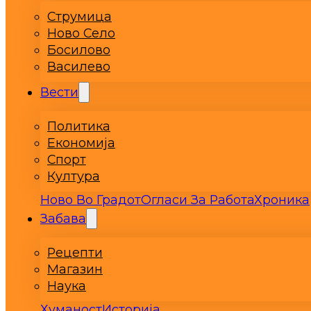
Струмица
Ново Село
Босилово
Василево
Вести
Политика
Економија
Спорт
Култура
Ново Во Градот
Огласи За Работа
Хроника
Забава
Рецепти
Магазин
Наука
Хуманост
Историја