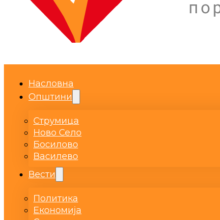
Насловна
Општини
Струмица
Ново Село
Босилово
Василево
Вести
Политика
Економија