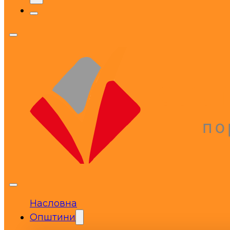
Насловна
Општини