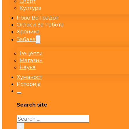
Спорт
Култура
Ново Во Градот
Огласи За Работа
Хроника
Забава
Рецепти
Магазин
Наука
Хуманост
Историја
Search site
Search
×