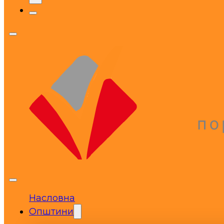
Насловна
Општини