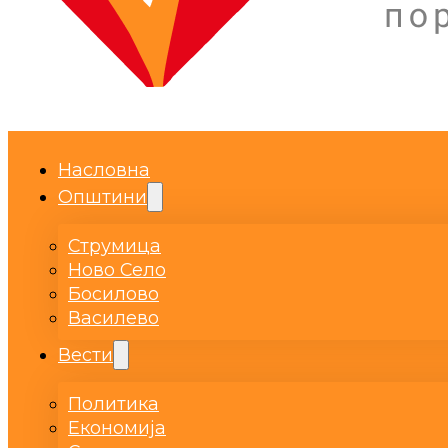
Насловна
Општини
Струмица
Ново Село
Босилово
Василево
Вести
Политика
Економија