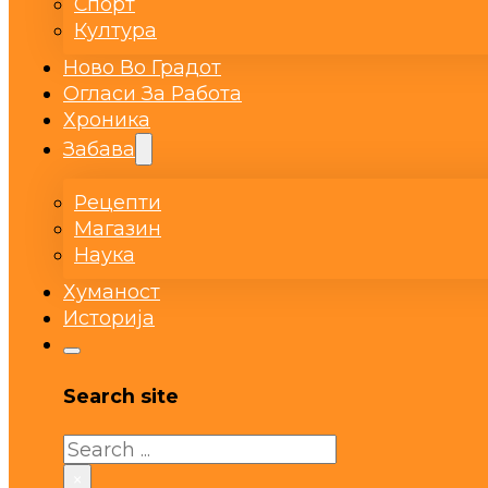
Спорт
Култура
Ново Во Градот
Огласи За Работа
Хроника
Забава
Рецепти
Магазин
Наука
Хуманост
Историја
Search site
Search
×