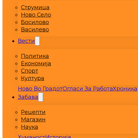
Струмица
Ново Село
Босилово
Василево
Вести
Политика
Економија
Спорт
Култура
Ново Во Градот
Огласи За Работа
Хроника
Забава
Рецепти
Магазин
Наука
Хуманост
Историја