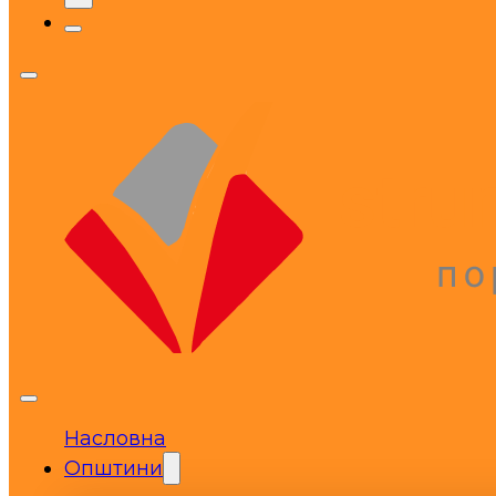
Насловна
Општини