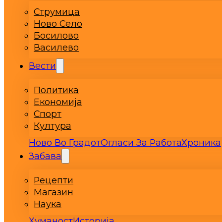
Струмица
Ново Село
Босилово
Василево
Вести
Политика
Економија
Спорт
Култура
Ново Во Градот
Огласи За Работа
Хроника
Забава
Рецепти
Магазин
Наука
Хуманост
Историја