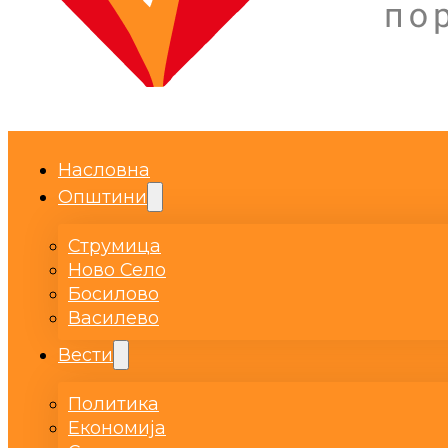
Насловна
Општини
Струмица
Ново Село
Босилово
Василево
Вести
Политика
Економија