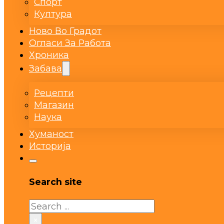
Спорт
Култура
Ново Во Градот
Огласи За Работа
Хроника
Забава
Рецепти
Магазин
Наука
Хуманост
Историја
Search site
Search
×