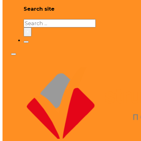
Search site
Search
×