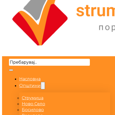
Search
Насловна
Општини
Струмица
Ново Село
Босилово