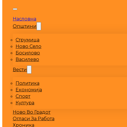
Насловна
Општини
Струмица
Ново Село
Босилово
Василево
Вести
Политика
Економија
Спорт
Култура
Ново Во Градот
Огласи За Работа
Хроника