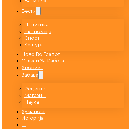
Василево
Вести
Политика
Економија
Спорт
Култура
Ново Во Градот
Огласи За Работа
Хроника
Забава
Рецепти
Магазин
Наука
Хуманост
Историја