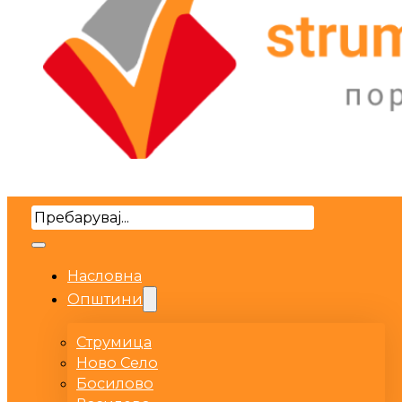
Search
Насловна
Општини
Струмица
Ново Село
Босилово