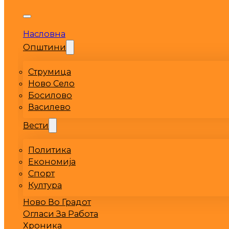
Насловна
Општини
Струмица
Ново Село
Босилово
Василево
Вести
Политика
Економија
Спорт
Култура
Ново Во Градот
Огласи За Работа
Хроника