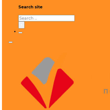
Search site
Search
×