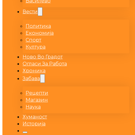
Василево
Вести
Политика
Економија
Спорт
Култура
Ново Во Градот
Огласи За Работа
Хроника
Забава
Рецепти
Магазин
Наука
Хуманост
Историја